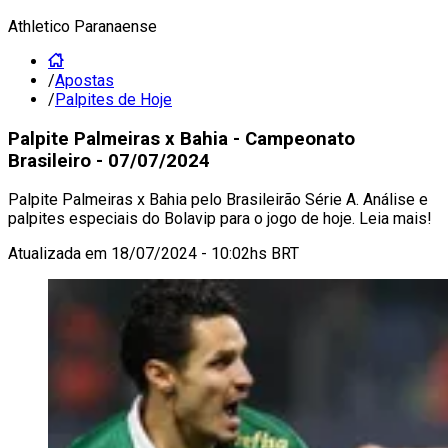
Athletico Paranaense
/
Apostas
/
Palpites de Hoje
Palpite Palmeiras x Bahia - Campeonato
Brasileiro - 07/07/2024
Palpite Palmeiras x Bahia pelo Brasileirão Série A. Análise e
palpites especiais do Bolavip para o jogo de hoje. Leia mais!
Atualizada em
18/07/2024 - 10:02hs BRT