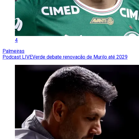
4
Palmeiras
Podcast LIVEVerde debate renovação de Murilo até 2029