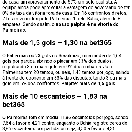
de casa, um aproveitamento de 57% em solo paulista. A
equipe ainda pode aproveitar a vantagem do adversário de ter
0% de taxa de vitória fora de casa. Em 16 confrontos diretos,
7 foram vencidos pelo Palmeiras, 1 pelo Bahia, além de 8
empates. Sendo assim, o
nosso palpite é na vitória do
Palmeiras.
Mais de 1,5 gols – 1,30 na bet365
O Bahia marcou 23 gols no Brasileirão, uma média de 1,64
gols por partida, abrindo o placar em 33% dos duelos,
registrando 3 ou mais gols em 9% dos embates. Já o
Palmeiras tem 20 tentos, ou seja, 1,43 tentos por jogo, saindo
à frente do oponente em 33% das disputas, tendo 3 ou mais
gols em 5% dos confrontos.
Palpite: mais de 1,5 gols.
Mais de 10 escanteios – 1,83 na
bet365
O Palmeiras tem em média 11,86 escanteios por jogo, sendo
7,64 a favor e 4,21 contra, enquanto o Bahia registra cerca de
8,86 escanteios por partida, ou seja, 4,50 a favor e 4,36