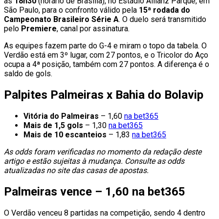
às
18h30
(horário de Brasília), no Estádio Allianz Parque, em
São Paulo, para o confronto válido pela
15ª rodada do
Campeonato Brasileiro Série A
. O duelo será transmitido
pelo
Premiere
, canal por assinatura.
As equipes fazem parte do G-4 e miram o topo da tabela. O
Verdão está em 3º lugar, com 27 pontos, e o Tricolor do Aço
ocupa a 4ª posição, também com 27 pontos. A diferença é o
saldo de gols.
Palpites Palmeiras x Bahia do Bolavip
Vitória do Palmeiras
– 1,60
na bet365
Mais de 1,5 gols
– 1,30
na bet365
Mais de 10 escanteios
– 1,83
na bet365
As odds foram verificadas no momento da redação deste
artigo e estão sujeitas à mudança. Consulte as odds
atualizadas no site das casas de apostas.
Palmeiras vence – 1,60 na bet365
O Verdão venceu 8 partidas na competição, sendo 4 dentro