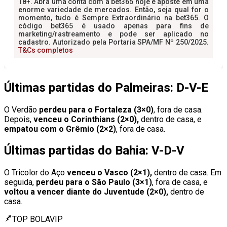
Últimas partidas do Palmeiras: D-V-E
O Verdão
perdeu para o Fortaleza (3×0)
, fora de casa.
Depois,
venceu o Corinthians (2×0),
dentro de casa, e
empatou com o Grêmio (2×2)
, fora de casa.
Últimas partidas do Bahia: V-D-V
O Tricolor do Aço
venceu o Vasco (2×1),
dentro de casa. Em
seguida,
perdeu para o São Paulo (3×1)
, fora de casa, e
voltou a vencer diante do Juventude (2×0),
dentro de
casa.
TOP BOLAVIP