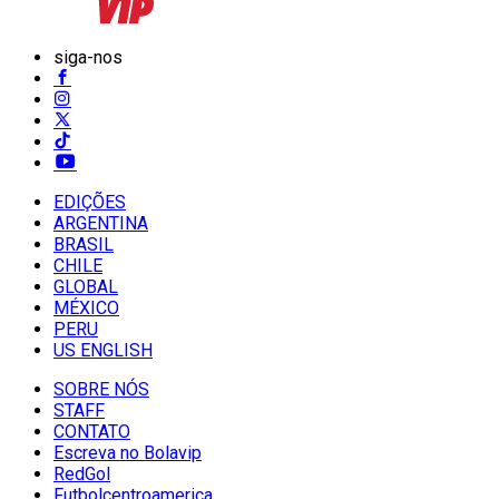
siga-nos
EDIÇÕES
ARGENTINA
BRASIL
CHILE
GLOBAL
MÉXICO
PERU
US ENGLISH
SOBRE NÓS
STAFF
CONTATO
Escreva no Bolavip
RedGol
Futbolcentroamerica