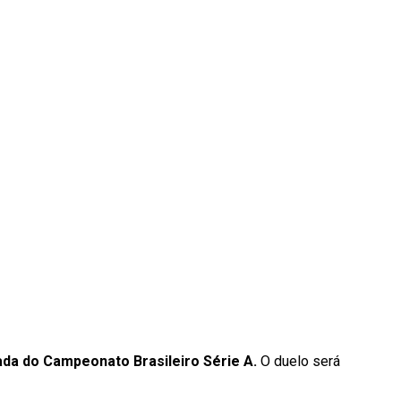
ada do Campeonato Brasileiro Série A.
O duelo será