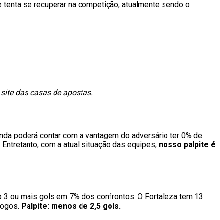
e tenta se recuperar na competição, atualmente sendo o
site das casas de apostas.
inda poderá contar com a vantagem do adversário ter 0% de
 Entretanto, com a atual situação das equipes,
nosso palpite é
do 3 ou mais gols em 7% dos confrontos. O Fortaleza tem 13
jogos.
Palpite: menos de 2,5 gols.