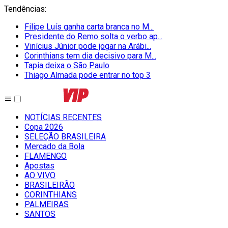
Tendências
:
Filipe Luís ganha carta branca no M...
Presidente do Remo solta o verbo ap...
Vinícius Júnior pode jogar na Arábi...
Corinthians tem dia decisivo para M...
Tapia deixa o São Paulo
Thiago Almada pode entrar no top 3
NOTÍCIAS RECENTES
Copa 2026
SELEÇÃO BRASILEIRA
Mercado da Bola
FLAMENGO
Apostas
AO VIVO
BRASILEIRÃO
CORINTHIANS
PALMEIRAS
SANTOS