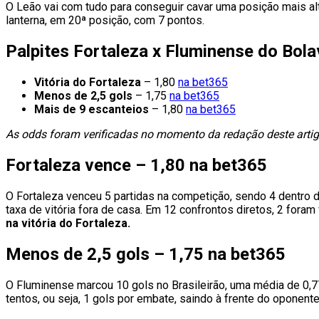
O Leão vai com tudo para conseguir cavar uma posição mais alt
lanterna, em 20ª posição, com 7 pontos.
Palpites Fortaleza x Fluminense do Bola
Vitória do Fortaleza
– 1,80
na bet365
Menos de 2,5 gols
– 1,75
na bet365
Mais de 9 escanteios
– 1,80
na bet365
As odds foram verificadas no momento da redação deste artigo
Fortaleza vence – 1,80 na bet365
O Fortaleza venceu 5 partidas na competição, sendo 4 dentro
taxa de vitória fora de casa. Em 12 confrontos diretos, 2 fora
na vitória do Fortaleza.
Menos de 2,5 gols – 1,75 na bet365
O Fluminense marcou 10 gols no Brasileirão, uma média de 0,7
tentos, ou seja, 1 gols por embate, saindo à frente do opone