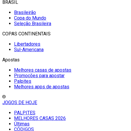
BRASIL
Brasileirão
Copa do Mundo
Seleção Brasileira
COPAS CONTINENTAIS
Libertadores
Sul-Americana
Apostas
Melhores casas de apostas
Promoções para apostar
Palpites
Melhores apps de apostas
JOGOS DE HOJE
PALPITES
MELHORES CASAS 2026
Últimas
CÓDIGOS