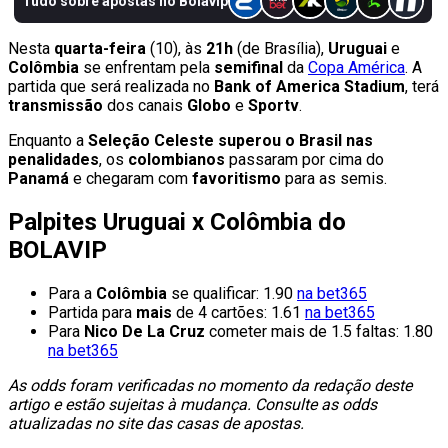
Nesta
quarta-feira
(10), às
21h
(de Brasília),
Uruguai
e
Colômbia
se enfrentam pela
semifinal
da
Copa América
. A
partida que será realizada no
Bank of America Stadium
, terá
transmissão
dos canais
Globo
e
Sportv
.
Enquanto a
Seleção Celeste superou o Brasil nas
penalidades
, os
colombianos
passaram por cima do
Panamá
e chegaram com
favoritismo
para as semis.
Palpites Uruguai x Colômbia do
BOLAVIP
Para a
Colômbia
se qualificar: 1.90
na bet365
Partida para
mais
de 4 cartões: 1.61
na bet365
Para
Nico De La Cruz
cometer mais de 1.5 faltas: 1.80
na bet365
As odds foram verificadas no momento da redação deste
artigo e estão sujeitas à mudança. Consulte as odds
atualizadas no site das casas de apostas.