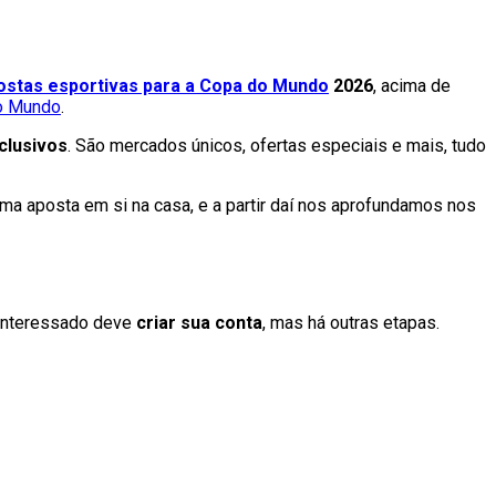
ostas esportivas para a Copa do Mundo
2026
, acima de
do Mundo
.
clusivos
. São mercados únicos, ofertas especiais e mais, tudo
a aposta em si na casa, e a partir daí nos aprofundamos nos
 interessado deve
criar sua conta
, mas há outras etapas.