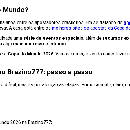
do Mundo?
há anos entre os apostadores brasileiros. Em se tratando de
ap
evar. A casa está entre os
melhores sites de apostas da Copa 
tilhada uma
série de eventos especiais
, além de
recursos ex
ma algo
mais imersivo e intenso
.
bre a Copa do Mundo 2026
. Vamos começar vendo como fazer um
o Brazino777: passo a passo
difícil, mas requer atenção às etapas. Primeiramente, claro, o
undo 2026 na Brazino777;