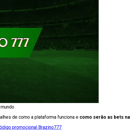
o mundo
talhes de como a plataforma funciona e
como serão as bets n
ódigo promocional Brazino777
.