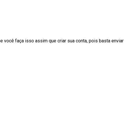
 você faça isso assim que criar sua conta, pois basta enviar