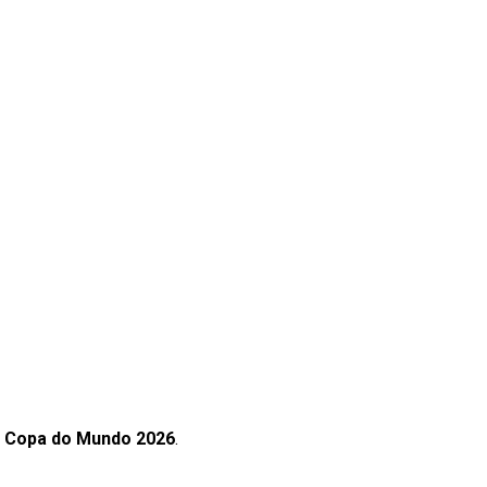
a Copa do Mundo 2026
.