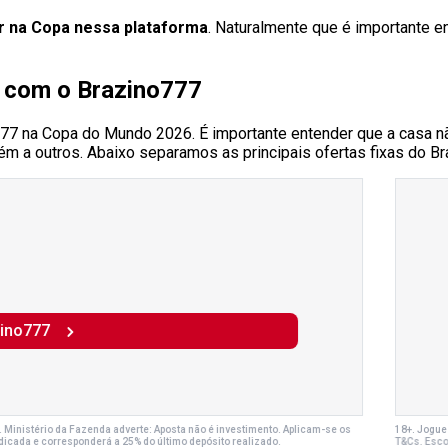
r na Copa nessa plataforma
. Naturalmente que é importante e
 com o Brazino777
777 na Copa do Mundo 2026. É importante entender que a casa n
m a outros. Abaixo separamos as principais ofertas fixas do Br