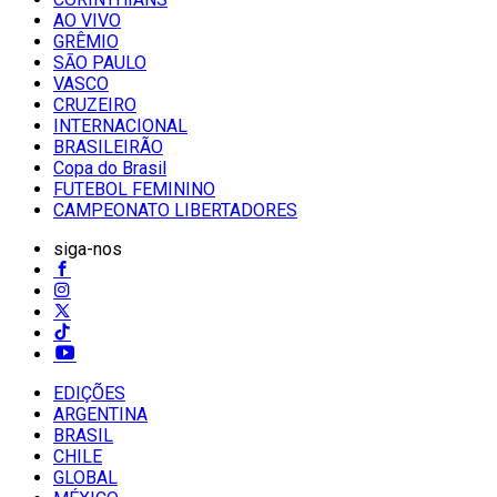
AO VIVO
GRÊMIO
SĀO PAULO
VASCO
CRUZEIRO
INTERNACIONAL
BRASILEIRÃO
Copa do Brasil
FUTEBOL FEMININO
CAMPEONATO LIBERTADORES
siga-nos
EDIÇÕES
ARGENTINA
BRASIL
CHILE
GLOBAL