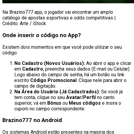
Na Brazino777 app, o jogador vai encontrar um amplo
catálogo de apostas esportivas e odds competitivas |
Crédito: Arte / iStock
Onde inserir o código no App?
Existem dois momentos em que você pode utilizar o seu
código:
No Cadastro (Novos Usuários):
Ao abrir o app e clicar
em
Cadastro
, preencha seus dados (E-mail ou Celular).
Logo abaixo do campo de senha, há um botão ou link
escrito
Código Promocional
. Clique nele para abrir o
campo de digitação.
Na Área do Usuário (Já Cadastrados):
Se você já
tem conta, clique no seu
Avatar/Perfil
no canto
superior, vá em
Bônus
ou
Meus códigos
e insira o
cupom no campo correspondente.
Brazino777 no Android
Os sistemas Android estão presentes na maioria dos