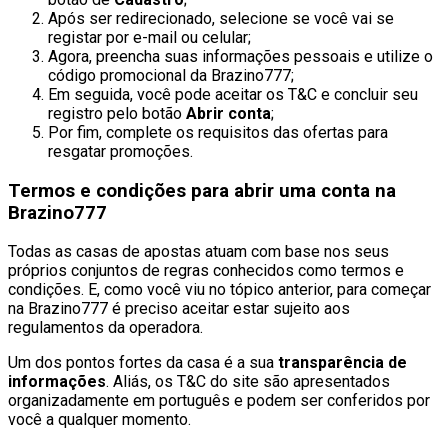
Após ser redirecionado, selecione se você vai se
registar por e-mail ou celular;
Agora, preencha suas informações pessoais e utilize o
código promocional da Brazino777;
Em seguida, você pode aceitar os T&C e concluir seu
registro pelo botão
Abrir conta
;
Por fim, complete os requisitos das ofertas para
resgatar promoções.
Termos e condições para abrir uma conta na
Brazino777
Todas as casas de apostas atuam com base nos seus
próprios conjuntos de regras conhecidos como termos e
condições. E, como você viu no tópico anterior, para começar
na Brazino777 é preciso aceitar estar sujeito aos
regulamentos da operadora.
Um dos pontos fortes da casa é a sua
transparência de
informações
. Aliás, os T&C do site são apresentados
organizadamente em português e podem ser conferidos por
você a qualquer momento.