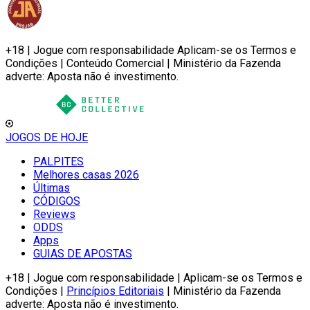
+18 | Jogue com responsabilidade Aplicam-se os Termos e
Condições | Conteúdo Comercial | Ministério da Fazenda
adverte: Aposta não é investimento.
JOGOS DE HOJE
PALPITES
Melhores casas 2026
Últimas
CÓDIGOS
Reviews
ODDS
Apps
GUIAS DE APOSTAS
+18 | Jogue com responsabilidade | Aplicam-se os Termos e
Condições |
Princípios Editoriais
| Ministério da Fazenda
adverte: Aposta não é investimento.