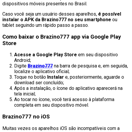
dispositivos móveis presentes no Brasil.
Caso você seja um usuário desses aparelhos,
é possível
instalar o APK da Brazino777 no seu smartphone
ou
tablet seguindo um rápido passo a passo.
Como baixar o Brazino777 app via Google Play
Store
Acesse a Google Play Store
em seu dispositivo
Android;
Digite
Brazino777
na barra de pesquisa e, em seguida,
localize o aplicativo oficial;
Toque no botão
Instalar
e, posteriormente, aguarde o
download ser concluído;
Após a instalação, o ícone do aplicativo aparecerá na
tela inicial;
Ao tocar no ícone, você terá acesso à plataforma
completa em seu dispositivo móvel.
Brazino777 no iOS
Muitas vezes os aparelhos iOS são incompatíveis com a