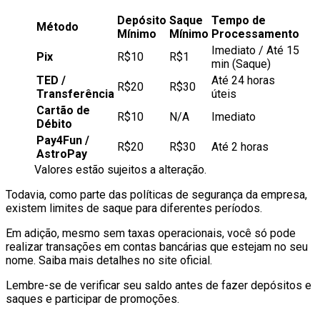
Depósito
Saque
Tempo de
Método
Mínimo
Mínimo
Processamento
Imediato / Até 15
Pix
R$10
R$1
min (Saque)
TED /
Até 24 horas
R$20
R$30
Transferência
úteis
Cartão de
R$10
N/A
Imediato
Débito
Pay4Fun /
R$20
R$30
Até 2 horas
AstroPay
Valores estão sujeitos a alteração.
Todavia, como parte das políticas de segurança da empresa,
existem limites de saque para diferentes períodos.
Em adição, mesmo sem taxas operacionais, você só pode
realizar transações em contas bancárias que estejam no seu
nome. Saiba mais detalhes no site oficial.
Lembre-se de verificar seu saldo antes de fazer depósitos e
saques e participar de promoções.