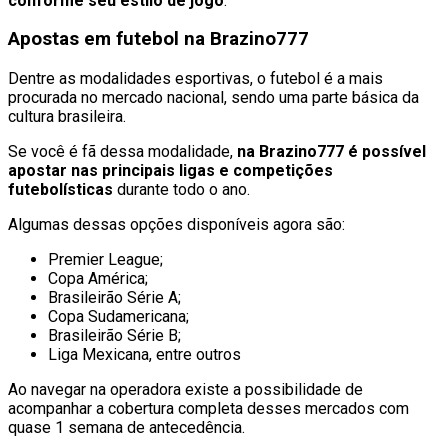
conforme seu estilo de jogo
.
Apostas em futebol na Brazino777
Dentre as modalidades esportivas, o futebol é a mais
procurada no mercado nacional, sendo uma parte básica da
cultura brasileira.
Se você é fã dessa modalidade,
na Brazino777 é possível
apostar nas principais ligas e competições
futebolísticas
durante todo o ano.
Algumas dessas opções disponíveis agora são:
Premier League;
Copa América;
Brasileirão Série A;
Copa Sudamericana;
Brasileirão Série B;
Liga Mexicana, entre outros
Ao navegar na operadora existe a possibilidade de
acompanhar a cobertura completa desses mercados com
quase 1 semana de antecedência.