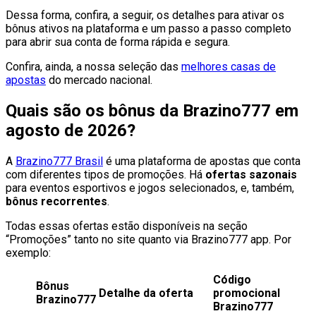
Dessa forma, confira, a seguir, os detalhes para ativar os
bônus ativos na plataforma e um passo a passo completo
para abrir sua conta de forma rápida e segura.
Confira, ainda, a nossa seleção das
melhores casas de
apostas
do mercado nacional.
Quais são os bônus da Brazino777 em
agosto de 2026?
A
Brazino777 Brasil
é uma plataforma de apostas que conta
com diferentes tipos de promoções. Há
ofertas sazonais
para eventos esportivos e jogos selecionados, e, também,
bônus recorrentes
.
Todas essas ofertas estão disponíveis na seção
“Promoções” tanto no site quanto via Brazino777 app. Por
exemplo:
Código
Bônus
Detalhe da oferta
promocional
Brazino777
Brazino777