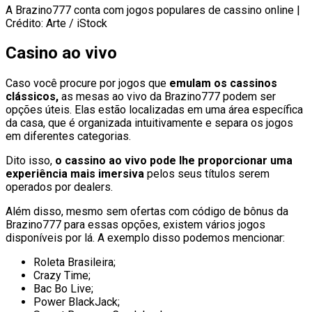
A Brazino777 conta com jogos populares de cassino online |
Crédito: Arte / iStock
Casino ao vivo
Caso você procure por jogos que
emulam os cassinos
clássicos,
as mesas ao vivo da Brazino777 podem ser
opções úteis. Elas estão localizadas em uma área específica
da casa, que é organizada intuitivamente e separa os jogos
em diferentes categorias.
Dito isso,
o cassino ao vivo pode lhe proporcionar uma
experiência mais imersiva
pelos seus títulos serem
operados por dealers.
Além disso, mesmo sem ofertas com código de bônus da
Brazino777 para essas opções, existem vários jogos
disponíveis por lá. A exemplo disso podemos mencionar:
Roleta Brasileira;
Crazy Time;
Bac Bo Live;
Power BlackJack;