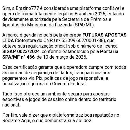
Sim, a Brazino777 é considerada uma plataforma confiável e
opera de forma totalmente legal no Brasil em 2026, estando
devidamente autorizada pela Secretaria de Prêmios e
Apostas do Ministério da Fazenda (SPA/MF).
A marca é gerida no país pela empresa
FUTURAS APOSTAS
LTDA
(detentora do CNPJ nº 55.399.607/0001-88), que
obteve sua regularização oficial sob o número de licença
SIGAP 0023/2024
, conforme estabelecido pela
Portaria
SPA/MF nº 466
, de 10 de março de 2025.
Essa certificação garante que a operadora cumpre com todas
as normas de segurança de dados, transparência nos
pagamentos via Pix, políticas de jogo responsável e
fiscalização rigorosa do Governo Federal.
Tudo isso oferece um ambiente seguro para apostas
esportivas e jogos de cassino online dentro do território
nacional.
Por fim, vale dizer que a plataforma traz boa reputação no
Reclame Aqui, o que demonstra sua solidez.