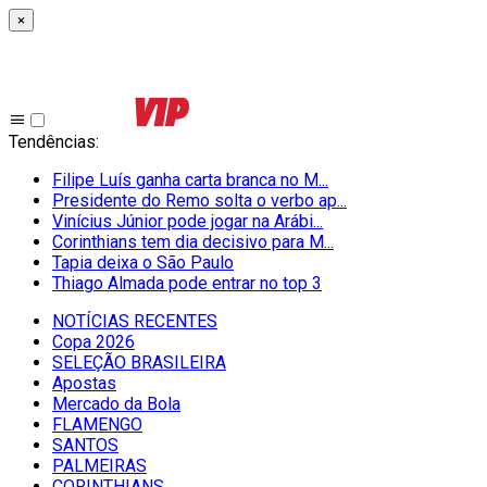
×
Tendências
:
Filipe Luís ganha carta branca no M...
Presidente do Remo solta o verbo ap...
Vinícius Júnior pode jogar na Arábi...
Corinthians tem dia decisivo para M...
Tapia deixa o São Paulo
Thiago Almada pode entrar no top 3
NOTÍCIAS RECENTES
Copa 2026
SELEÇÃO BRASILEIRA
Apostas
Mercado da Bola
FLAMENGO
SANTOS
PALMEIRAS
CORINTHIANS