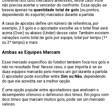
Diferente dos dois mercados anteriores, neste caso você
não precisa acertar o vencedor do confronto. Essa opção se
baseia apenas na
quantidade total de gols
(ou pontos,
dependendo do esporte) marcados durante a partida.
A casa de apostas define um número de referência, por
exemplo, 2.5 gols e o apostador escolhe se o total final será
acima (Over) ou abaixo (Under) desse valor. Também existem
variações como total de gols por equipe, total por tempo (1º
ou 2º tempo) e mais.
Ambas as Equipes Marcam
Esse mercado específico do futebol também foca nos gols e
não no resultado final. Nesse caso, o que importa é se as
duas equipes marcarão pelo menos um gol durante a partida.
O apostador pode escolher entre
Sim ou Não
, dependendo
do que ele acredita ser a melhor opção.
É uma opção popular entre apostadores que analisam o
desempenho ofensivo e defensivo dos times. Em jogos com
dois times que marcam muitos gols, pode ser um mercado
valioso.