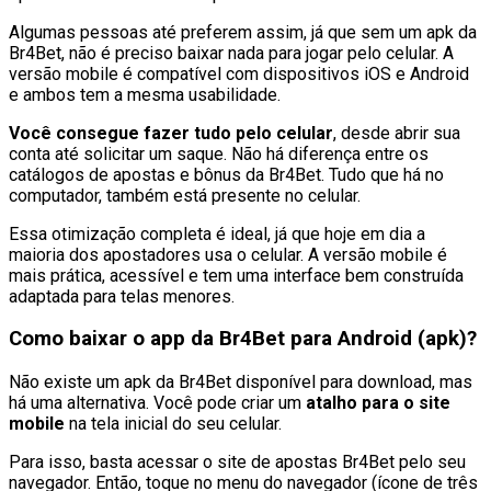
Algumas pessoas até preferem assim, já que sem um apk da
Br4Bet, não é preciso baixar nada para jogar pelo celular. A
versão mobile é compatível com dispositivos iOS e Android
e ambos tem a mesma usabilidade.
Você consegue fazer tudo pelo celular
, desde abrir sua
conta até solicitar um saque. Não há diferença entre os
catálogos de apostas e bônus da Br4Bet. Tudo que há no
computador, também está presente no celular.
Essa otimização completa é ideal, já que hoje em dia a
maioria dos apostadores usa o celular. A versão mobile é
mais prática, acessível e tem uma interface bem construída
adaptada para telas menores.
Como baixar o app da Br4Bet para Android (apk)?
Não existe um apk da Br4Bet disponível para download, mas
há uma alternativa. Você pode criar um
atalho para o site
mobile
na tela inicial do seu celular.
Para isso, basta acessar o site de apostas Br4Bet pelo seu
navegador. Então, toque no menu do navegador (ícone de três