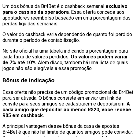
Um dos bônus da Br4Bet é o cashback semanal
exclusivo
para o cassino da operadora
. Essa oferta concede aos
apostadores reembolso baseado em uma porcentagem das
perdas líquidas semanais.
O valor do cashback varia dependendo de quanto foi perdido
durante o período de contabilização.
No site oficial há uma tabela indicando a porcentagem para
cada faixa de valores perdidos.
Os valores podem variar
de 7% até 10%
. Além disso, também há uma lista de quais
jogos não são elegíveis a essa promoção.
Bônus de indicação
Essa oferta não precisa de um código promocional da Br4Bet
para ser ativada. O bônus consiste em enviar um link de
convite para seus amigos se cadastrarem e depositarem.
A
cada amigo que depositar ao menos R$20, você recebe
R$5 em cashback.
A principal vantagem desse bônus da casa de apostas
Br4Bet é que não há limite de quantos amigos pode convidar.