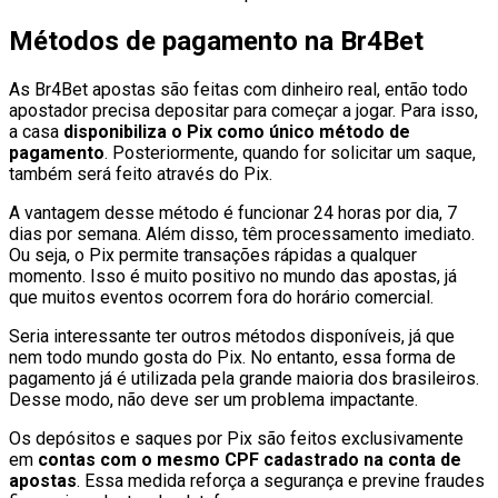
Métodos de pagamento na Br4Bet
As Br4Bet apostas são feitas com dinheiro real, então todo
apostador precisa depositar para começar a jogar. Para isso,
a casa
disponibiliza o Pix como único método de
pagamento
. Posteriormente, quando for solicitar um saque,
também será feito através do Pix.
A vantagem desse método é funcionar 24 horas por dia, 7
dias por semana. Além disso, têm processamento imediato.
Ou seja, o Pix permite transações rápidas a qualquer
momento. Isso é muito positivo no mundo das apostas, já
que muitos eventos ocorrem fora do horário comercial.
Seria interessante ter outros métodos disponíveis, já que
nem todo mundo gosta do Pix. No entanto, essa forma de
pagamento já é utilizada pela grande maioria dos brasileiros.
Desse modo, não deve ser um problema impactante.
Os depósitos e saques por Pix são feitos exclusivamente
em
contas com o mesmo CPF cadastrado na conta de
apostas
. Essa medida reforça a segurança e previne fraudes