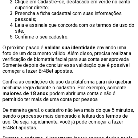
Clique em Cadastre-se, destacado em verde no canto
superior direito;
Preencha a ficha cadastral com suas informações
pessoais;
Leia e assinale que concorda com os termos de uso do
site;
Confirme o seu cadastro.
O próximo passo é
validar sua identidade
enviando uma
foto de um documento válido. Além disso, precisa realizar a
verificação de biometria facial para sua conta ser aprovada.
Somente depois de concluir essa validação que é possível
começar a fazer Br4Bet apostas.
Confira as condições de uso da plataforma para não quebrar
nenhuma regra durante o cadastro. Por exemplo, somente
maiores de 18 anos
podem abrir uma conta e não é
permitido ter mais de uma conta por pessoa.
De maneira geral, o cadastro não leva mais do que 5 minutos,
sendo o processo mais demorado a leitura dos termos de
uso. Ou seja, rapidamente, você já pode começar a fazer
Br4Bet apostas.