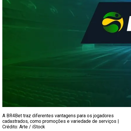
A BR4Bet traz diferentes vantagens para os jogadores
cadastrados, como promoções e variedade de serviços |
Crédito: Arte / iStock