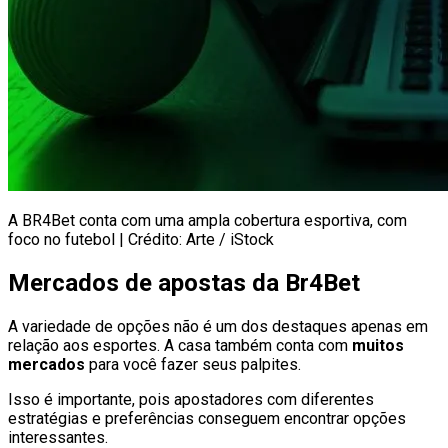
A BR4Bet conta com uma ampla cobertura esportiva, com
foco no futebol | Crédito: Arte / iStock
Mercados de apostas da Br4Bet
A variedade de opções não é um dos destaques apenas em
relação aos esportes. A casa também conta com
muitos
mercados
para você fazer seus palpites.
Isso é importante, pois apostadores com diferentes
estratégias e preferências conseguem encontrar opções
interessantes.