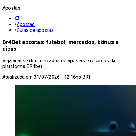
Apostas
/
Apostas
/
Guias de apostas
Br4Bet apostas: futebol, mercados, bônus e
dicas
Veja análise dos mercados de apostas e recursos da
plataforma BR4bet
Atualizada em
31/07/2026 - 12:16hs BRT