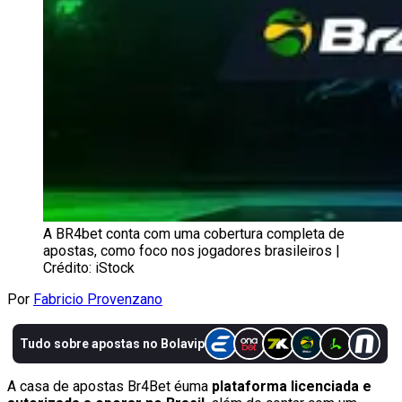
A BR4bet conta com uma cobertura completa de
apostas, como foco nos jogadores brasileiros |
Crédito: iStock
Por
Fabricio Provenzano
A casa de apostas Br4Bet éuma
plataforma licenciada e