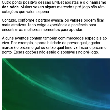
Outro ponto positivo dessas Br4Bet apostas é o
dinamismo
das odds
. Muitas vezes alguns mercados pré-jogo não têm
cotações que valem a pena.
Contudo, conforme a partida avança, os valores podem ficar
mais atrativos. Isso exige experiência e paciência para
encontrar os melhores momentos para apostar.
Alguns eventos contam também com mercados especiais ao
vivo. Por exemplo, a possibilidade de prever qual jogador
marcará o próximo gol ou então qual time vai fazer o próximo
ponto. Essas opções não estão disponíveis no pré-jogo.