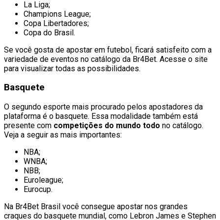
La Liga;
Champions League;
Copa Libertadores;
Copa do Brasil.
Se você gosta de apostar em futebol, ficará satisfeito com a
variedade de eventos no catálogo da Br4Bet. Acesse o site
para visualizar todas as possibilidades.
Basquete
O segundo esporte mais procurado pelos apostadores da
plataforma é o basquete. Essa modalidade também está
presente com
competições do mundo todo
no catálogo.
Veja a seguir as mais importantes:
NBA;
WNBA;
NBB;
Euroleague;
Eurocup.
Na Br4Bet Brasil você consegue apostar nos grandes
craques do basquete mundial, como Lebron James e Stephen