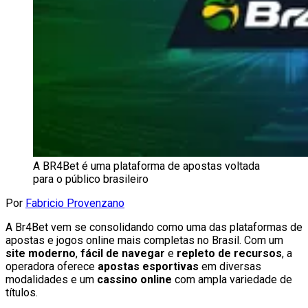
A BR4Bet é uma plataforma de apostas voltada
para o público brasileiro
Por
Fabricio Provenzano
A Br4Bet vem se consolidando como uma das plataformas de
apostas e jogos online mais completas no Brasil. Com um
site moderno
,
fácil de navegar
e
repleto de recursos
, a
operadora oferece
apostas esportivas
em diversas
modalidades e um
cassino online
com ampla variedade de
títulos.