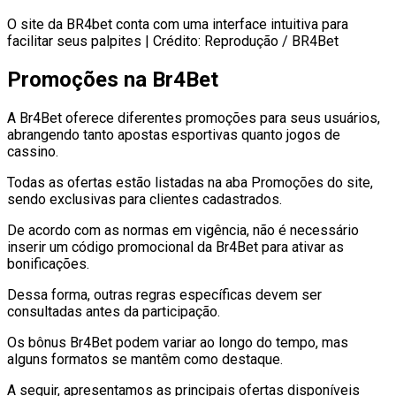
O site da BR4bet conta com uma interface intuitiva para
facilitar seus palpites | Crédito: Reprodução / BR4Bet
Promoções na Br4Bet
A Br4Bet oferece diferentes promoções para seus usuários,
abrangendo tanto apostas esportivas quanto jogos de
cassino.
Todas as ofertas estão listadas na aba Promoções do site,
sendo exclusivas para clientes cadastrados.
De acordo com as normas em vigência, não é necessário
inserir um código promocional da Br4Bet para ativar as
bonificações.
Dessa forma, outras regras específicas devem ser
consultadas antes da participação.
Os bônus Br4Bet podem variar ao longo do tempo, mas
alguns formatos se mantêm como destaque.
A seguir, apresentamos as principais ofertas disponíveis