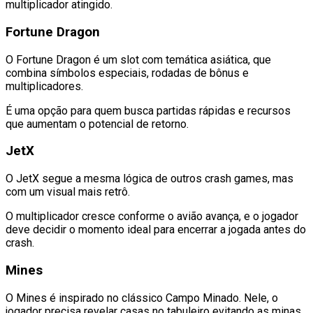
multiplicador atingido.
Fortune Dragon
O Fortune Dragon é um slot com temática asiática, que
combina símbolos especiais, rodadas de bônus e
multiplicadores.
É uma opção para quem busca partidas rápidas e recursos
que aumentam o potencial de retorno.
JetX
O JetX segue a mesma lógica de outros crash games, mas
com um visual mais retrô.
O multiplicador cresce conforme o avião avança, e o jogador
deve decidir o momento ideal para encerrar a jogada antes do
crash.
Mines
O Mines é inspirado no clássico Campo Minado. Nele, o
jogador precisa revelar casas no tabuleiro evitando as minas.