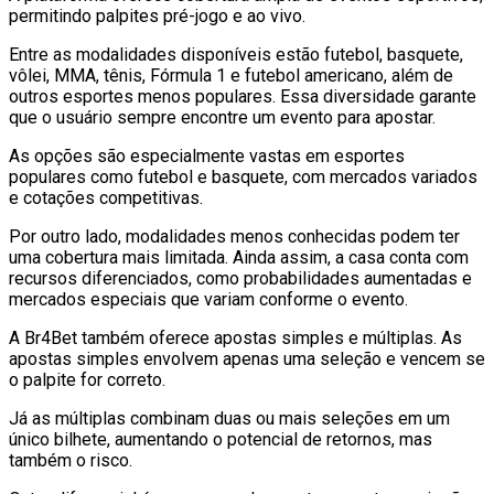
permitindo palpites pré-jogo e ao vivo.
Entre as modalidades disponíveis estão futebol, basquete,
vôlei, MMA, tênis, Fórmula 1 e futebol americano, além de
outros esportes menos populares. Essa diversidade garante
que o usuário sempre encontre um evento para apostar.
As opções são especialmente vastas em esportes
populares como futebol e basquete, com mercados variados
e cotações competitivas.
Por outro lado, modalidades menos conhecidas podem ter
uma cobertura mais limitada. Ainda assim, a casa conta com
recursos diferenciados, como probabilidades aumentadas e
mercados especiais que variam conforme o evento.
A Br4Bet também oferece apostas simples e múltiplas. As
apostas simples envolvem apenas uma seleção e vencem se
o palpite for correto.
Já as múltiplas combinam duas ou mais seleções em um
único bilhete, aumentando o potencial de retornos, mas
também o risco.