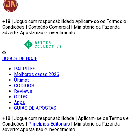
+18 | Jogue com responsabilidade Aplicam-se os Termos e
Condições | Conteúdo Comercial | Ministério da Fazenda
adverte: Aposta não é investimento.
JOGOS DE HOJE
PALPITES
Melhores casas 2026
Últimas
CÓDIGOS
Reviews
ODDS
Apps
GUIAS DE APOSTAS
+18 | Jogue com responsabilidade | Aplicam-se os Termos e
Condições |
Princípios Editoriais
| Ministério da Fazenda
adverte: Aposta não é investimento.