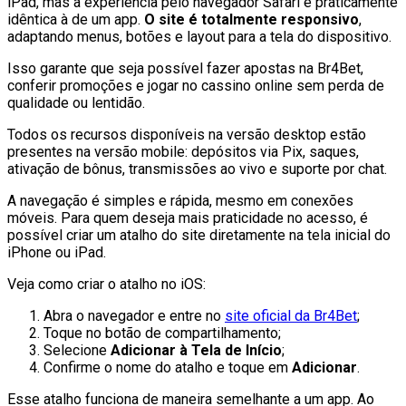
iPad, mas a experiência pelo navegador Safari é praticamente
idêntica à de um app.
O site é totalmente responsivo
,
adaptando menus, botões e layout para a tela do dispositivo.
Isso garante que seja possível fazer apostas na Br4Bet,
conferir promoções e jogar no cassino online sem perda de
qualidade ou lentidão.
Todos os recursos disponíveis na versão desktop estão
presentes na versão mobile: depósitos via Pix, saques,
ativação de bônus, transmissões ao vivo e suporte por chat.
A navegação é simples e rápida, mesmo em conexões
móveis. Para quem deseja mais praticidade no acesso, é
possível criar um atalho do site diretamente na tela inicial do
iPhone ou iPad.
Veja como criar o atalho no iOS:
Abra o navegador e entre no
site oficial da Br4Bet
;
Toque no botão de compartilhamento;
Selecione
Adicionar à Tela de Início
;
Confirme o nome do atalho e toque em
Adicionar
.
Esse atalho funciona de maneira semelhante a um app. Ao