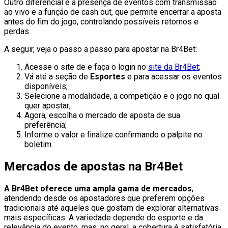
Outro diferencial é a presença de eventos com transmissão
ao vivo e a função de cash out, que permite encerrar a aposta
antes do fim do jogo, controlando possíveis retornos e
perdas.
A seguir, veja o passo a passo para apostar na Br4Bet:
Acesse o site de e faça o login no
site da Br4Bet
;
Vá até a seção de
Esportes
e para acessar os eventos
disponíveis;
Selecione a modalidade, a competição e o jogo no qual
quer apostar;
Agora, escolha o mercado de aposta de sua
preferência;
Informe o valor e finalize confirmando o palpite no
boletim.
Mercados de apostas na Br4Bet
A Br4Bet oferece uma ampla gama de mercados
,
atendendo desde os apostadores que preferem opções
tradicionais até aqueles que gostam de explorar alternativas
mais específicas. A variedade depende do esporte e da
relevância do evento, mas, no geral, a cobertura é satisfatória.