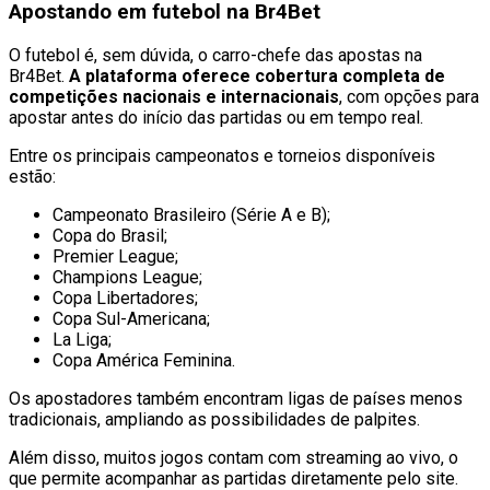
Apostando em futebol na Br4Bet
O futebol é, sem dúvida, o carro-chefe das apostas na
Br4Bet.
A plataforma oferece cobertura completa de
competições nacionais e internacionais
, com opções para
apostar antes do início das partidas ou em tempo real.
Entre os principais campeonatos e torneios disponíveis
estão:
Campeonato Brasileiro (Série A e B);
Copa do Brasil;
Premier League;
Champions League;
Copa Libertadores;
Copa Sul-Americana;
La Liga;
Copa América Feminina.
Os apostadores também encontram ligas de países menos
tradicionais, ampliando as possibilidades de palpites.
Além disso, muitos jogos contam com streaming ao vivo, o
que permite acompanhar as partidas diretamente pelo site.