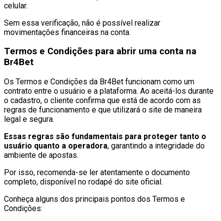
celular.
Sem essa verificação, não é possível realizar
movimentações financeiras na conta.
Termos e Condições para abrir uma conta na
Br4Bet
Os Termos e Condições da Br4Bet funcionam como um
contrato entre o usuário e a plataforma. Ao aceitá-los durante
o cadastro, o cliente confirma que está de acordo com as
regras de funcionamento e que utilizará o site de maneira
legal e segura.
Essas regras são fundamentais para proteger tanto o
usuário quanto a operadora
, garantindo a integridade do
ambiente de apostas.
Por isso, recomenda-se ler atentamente o documento
completo, disponível no rodapé do site oficial.
Conheça alguns dos principais pontos dos Termos e
Condições: