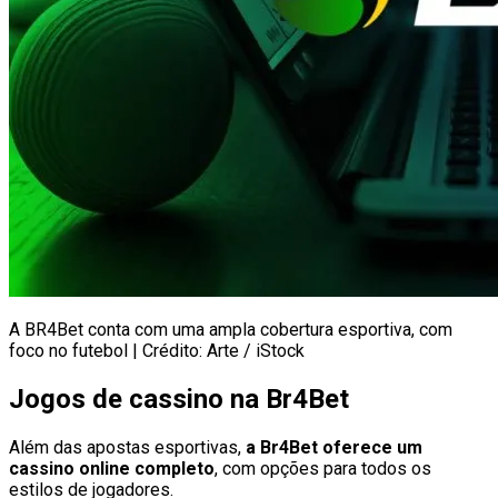
A BR4Bet conta com uma ampla cobertura esportiva, com
foco no futebol | Crédito: Arte / iStock
Jogos de cassino na Br4Bet
Além das apostas esportivas,
a Br4Bet oferece um
cassino online completo
, com opções para todos os
estilos de jogadores.