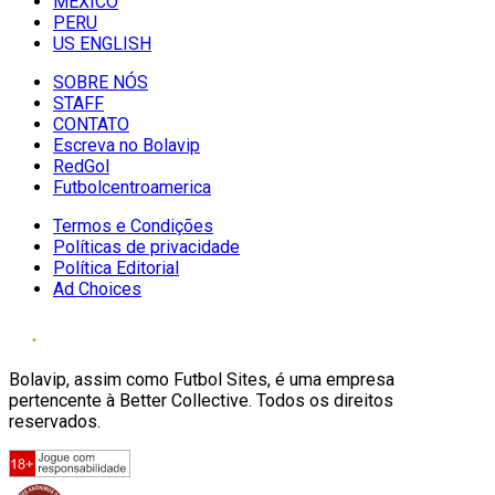
MÉXICO
PERU
US ENGLISH
SOBRE NÓS
STAFF
CONTATO
Escreva no Bolavip
RedGol
Futbolcentroamerica
Termos e Condições
Políticas de privacidade
Política Editorial
Ad Choices
Bolavip, assim como Futbol Sites, é uma empresa
pertencente à Better Collective. Todos os direitos
reservados.