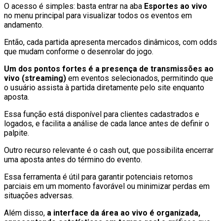
O acesso é simples: basta entrar na aba
Esportes ao vivo
no menu principal para visualizar todos os eventos em
andamento.
Então, cada partida apresenta mercados dinâmicos, com odds
que mudam conforme o desenrolar do jogo.
Um dos pontos fortes é a presença de transmissões ao
vivo (streaming)
em eventos selecionados, permitindo que
o usuário assista à partida diretamente pelo site enquanto
aposta.
Essa função está disponível para clientes cadastrados e
logados, e facilita a análise de cada lance antes de definir o
palpite.
Outro recurso relevante é o cash out, que possibilita encerrar
uma aposta antes do término do evento.
Essa ferramenta é útil para garantir potenciais retornos
parciais em um momento favorável ou minimizar perdas em
situações adversas.
Além disso,
a interface da área ao vivo é organizada,