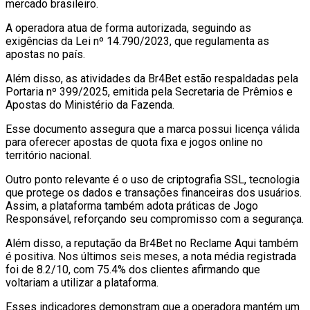
mercado brasileiro.
A operadora atua de forma autorizada, seguindo as
exigências da Lei nº 14.790/2023, que regulamenta as
apostas no país.
Além disso, as atividades da Br4Bet estão respaldadas pela
Portaria nº 399/2025, emitida pela Secretaria de Prêmios e
Apostas do Ministério da Fazenda.
Esse documento assegura que a marca possui licença válida
para oferecer apostas de quota fixa e jogos online no
território nacional.
Outro ponto relevante é o uso de criptografia SSL, tecnologia
que protege os dados e transações financeiras dos usuários.
Assim, a plataforma também adota práticas de Jogo
Responsável, reforçando seu compromisso com a segurança.
Além disso, a reputação da Br4Bet no Reclame Aqui também
é positiva. Nos últimos seis meses, a nota média registrada
foi de 8.2/10, com 75.4% dos clientes afirmando que
voltariam a utilizar a plataforma.
Esses indicadores demonstram que a operadora mantém um