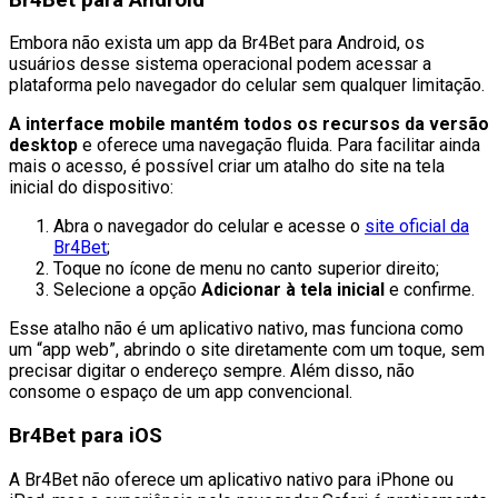
Embora não exista um app da Br4Bet para Android, os
usuários desse sistema operacional podem acessar a
plataforma pelo navegador do celular sem qualquer limitação.
A interface mobile mantém todos os recursos da versão
desktop
e oferece uma navegação fluida. Para facilitar ainda
mais o acesso, é possível criar um atalho do site na tela
inicial do dispositivo:
Abra o navegador do celular e acesse o
site oficial da
Br4Bet
;
Toque no ícone de menu no canto superior direito;
Selecione a opção
Adicionar à tela inicial
e confirme.
Esse atalho não é um aplicativo nativo, mas funciona como
um “app web”, abrindo o site diretamente com um toque, sem
precisar digitar o endereço sempre. Além disso, não
consome o espaço de um app convencional.
Br4Bet para iOS
A Br4Bet não oferece um aplicativo nativo para iPhone ou