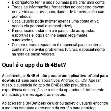
É obrigatório ter 18 anos ou mais para criar uma conta;
Todas as informações fornecidas no cadastro devem
ser verídicas e pessoais; dados de terceiros não são
permitidos;
Cada usuário pode manter apenas uma conta ativa,
sendo ela pessoal e intransferível;
É necessário estar em um país onde as apostas
esportivas e jogos online sejam legalmente
autorizados;
Cumprir esses requisitos é essencial para manter a
conta ativa e evitar problemas futuros, especialmente
na hora de sacar valores.
Qual é o app da Br4Bet?
Atualmente,
a Br4Bet não possui um aplicativo oficial para
download
, seja para dispositivos Android ou iOS. Apesar
disso, a ausência do app da Br4Bet não prejudica a
experiência de uso, já que o site da operadora é totalmente
otimizado para navegadores móveis.
Ao acessar a Br4Bet pelo celular ou tablet, o usuário encontra
a mesma estrutura e recursos da versão para desktop.