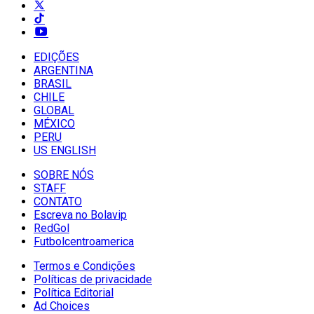
EDIÇÕES
ARGENTINA
BRASIL
CHILE
GLOBAL
MÉXICO
PERU
US ENGLISH
SOBRE NÓS
STAFF
CONTATO
Escreva no Bolavip
RedGol
Futbolcentroamerica
Termos e Condições
Políticas de privacidade
Política Editorial
Ad Choices