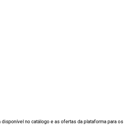
disponível no catálogo e as ofertas da plataforma para os