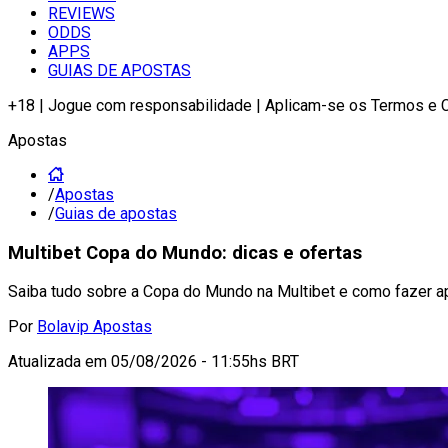
REVIEWS
ODDS
APPS
GUIAS DE APOSTAS
+18 | Jogue com responsabilidade | Aplicam-se os Termos e 
Apostas
/
Apostas
/
Guias de apostas
Multibet Copa do Mundo: dicas e ofertas
Saiba tudo sobre a Copa do Mundo na Multibet e como fazer 
Por
Bolavip Apostas
Atualizada em
05/08/2026 - 11:55hs BRT