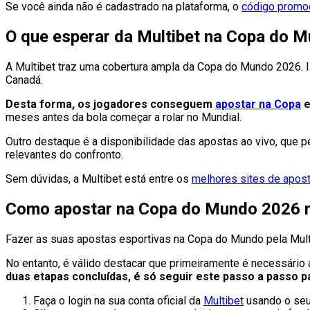
Se você ainda não é cadastrado na plataforma, o
código promoc
O que esperar da Multibet na Copa do 
A Multibet traz uma cobertura ampla da Copa do Mundo 2026. I
Canadá.
Desta forma, os jogadores conseguem
apostar na Copa
e
meses antes da bola começar a rolar no Mundial.
Outro destaque é a disponibilidade das apostas ao vivo, que p
relevantes do confronto.
Sem dúvidas, a Multibet está entre os
melhores sites de apos
Como apostar na Copa do Mundo 2026 na
Fazer as suas apostas esportivas na Copa do Mundo pela Multib
No entanto, é válido destacar que primeiramente é necessário 
duas etapas concluídas, é só seguir este passo a passo p
Faça o login na sua conta oficial da
Multibet
usando o seu