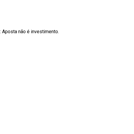
: Aposta não é investimento.