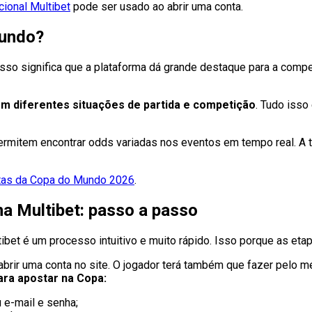
ional Multibet
pode ser usado ao abrir uma conta.
Mundo?
sso significa que a plataforma dá grande destaque para a compe
m diferentes situações de partida e competição
. Tudo isso
ermitem encontrar odds variadas nos eventos em tempo real. A te
tas da Copa do Mundo 2026
.
 Multibet: passo a passo
et é um processo intuitivo e muito rápido. Isso porque as etapa
abrir uma conta no site. O jogador terá também que fazer pelo m
ara apostar na Copa:
 e-mail e senha;