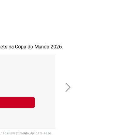
 bets na Copa do Mundo 2026.