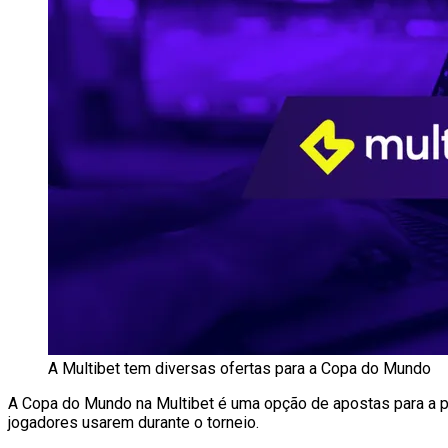
A Multibet tem diversas ofertas para a Copa do Mundo
A Copa do Mundo na Multibet é uma opção de apostas para a pr
jogadores usarem durante o torneio.