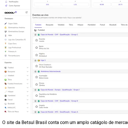
O site da Betsul Brasil conta com um amplo catágolo de mercad