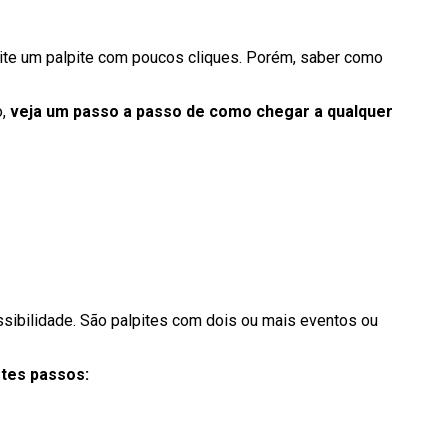
ite um palpite com poucos cliques. Porém, saber como
,
veja um passo a passo de como chegar a qualquer
sibilidade. São palpites com dois ou mais eventos ou
stes passos: