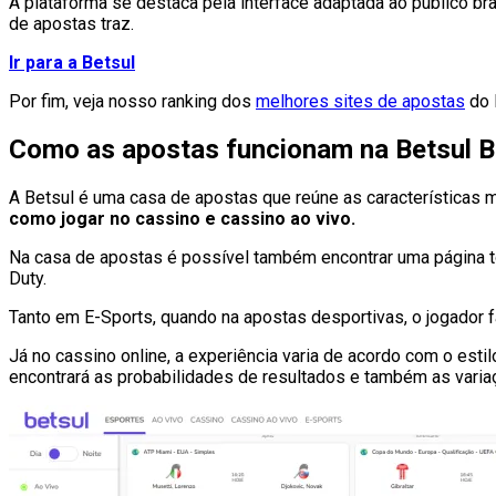
A plataforma se destaca pela interface adaptada ao público br
de apostas traz.
Ir para a Betsul
Por fim, veja nosso ranking dos
melhores sites de apostas
do B
Como as apostas funcionam na Betsul B
A Betsul é uma casa de apostas que reúne as características m
como jogar no cassino e cassino ao vivo.
Na casa de apostas é possível também encontrar uma página to
Duty.
Tanto em E-Sports, quando na apostas desportivas, o jogador f
Já no cassino online, a experiência varia de acordo com o est
encontrará as probabilidades de resultados e também as varia