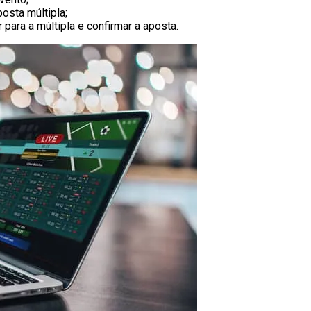
osta múltipla;
para a múltipla e confirmar a aposta.