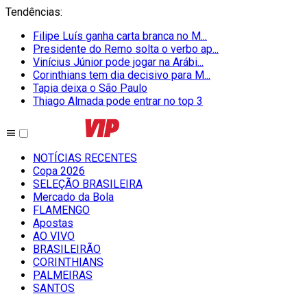
Tendências
:
Filipe Luís ganha carta branca no M...
Presidente do Remo solta o verbo ap...
Vinícius Júnior pode jogar na Arábi...
Corinthians tem dia decisivo para M...
Tapia deixa o São Paulo
Thiago Almada pode entrar no top 3
NOTÍCIAS RECENTES
Copa 2026
SELEÇÃO BRASILEIRA
Mercado da Bola
FLAMENGO
Apostas
AO VIVO
BRASILEIRÃO
CORINTHIANS
PALMEIRAS
SANTOS