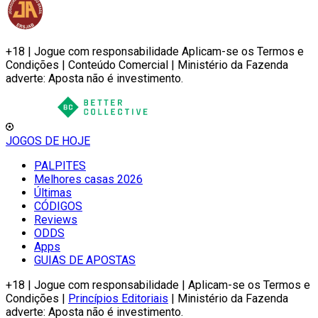
+18 | Jogue com responsabilidade Aplicam-se os Termos e
Condições | Conteúdo Comercial | Ministério da Fazenda
adverte: Aposta não é investimento.
JOGOS DE HOJE
PALPITES
Melhores casas 2026
Últimas
CÓDIGOS
Reviews
ODDS
Apps
GUIAS DE APOSTAS
+18 | Jogue com responsabilidade | Aplicam-se os Termos e
Condições |
Princípios Editoriais
| Ministério da Fazenda
adverte: Aposta não é investimento.