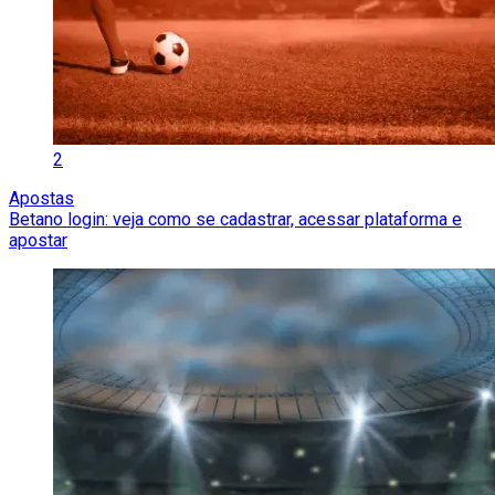
2
Apostas
Betano login: veja como se cadastrar, acessar plataforma e
apostar