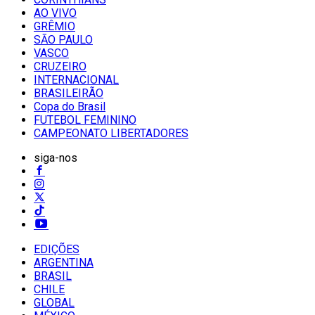
AO VIVO
GRÊMIO
SĀO PAULO
VASCO
CRUZEIRO
INTERNACIONAL
BRASILEIRÃO
Copa do Brasil
FUTEBOL FEMININO
CAMPEONATO LIBERTADORES
siga-nos
EDIÇÕES
ARGENTINA
BRASIL
CHILE
GLOBAL