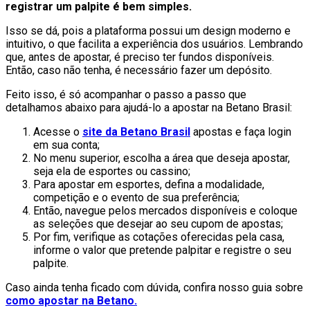
registrar um palpite é bem simples.
Isso se dá, pois a plataforma possui um design moderno e
intuitivo, o que facilita a experiência dos usuários. Lembrando
que, antes de apostar, é preciso ter fundos disponíveis.
Então, caso não tenha, é necessário fazer um depósito.
Feito isso, é só acompanhar o passo a passo que
detalhamos abaixo para ajudá-lo a apostar na Betano Brasil:
Acesse o
site da Betano Brasil
apostas e faça login
em sua conta;
No menu superior, escolha a área que deseja apostar,
seja ela de esportes ou cassino;
Para apostar em esportes, defina a modalidade,
competição e o evento de sua preferência;
Então, navegue pelos mercados disponíveis e coloque
as seleções que desejar ao seu cupom de apostas;
Por fim, verifique as cotações oferecidas pela casa,
informe o valor que pretende palpitar e registre o seu
palpite.
Caso ainda tenha ficado com dúvida, confira nosso guia sobre
como apostar na Betano.