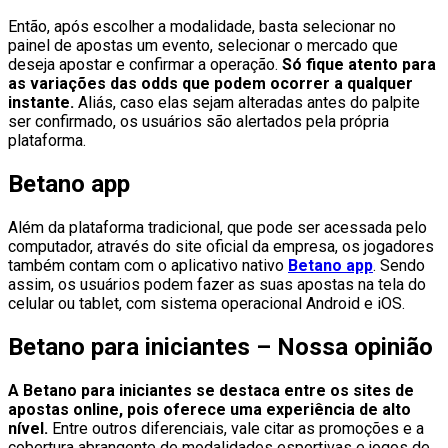
Então, após escolher a modalidade, basta selecionar no
painel de apostas um evento, selecionar o mercado que
deseja apostar e confirmar a operação.
Só fique atento para
as variações das odds que podem ocorrer a qualquer
instante.
Aliás, caso elas sejam alteradas antes do palpite
ser confirmado, os usuários são alertados pela própria
plataforma.
Betano app
Além da plataforma tradicional, que pode ser acessada pelo
computador, através do site oficial da empresa, os jogadores
também contam com o aplicativo nativo
Betano app
. Sendo
assim, os usuários podem fazer as suas apostas na tela do
celular ou tablet, com sistema operacional Android e iOS.
Betano para iniciantes – Nossa opinião
A Betano para iniciantes se destaca entre os sites de
apostas online, pois oferece uma experiência de alto
nível.
Entre outros diferenciais, vale citar as promoções e a
cobertura abrangente de modalidades esportivas e jogos de