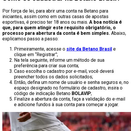
Por força de lei, para abrir uma conta na Betano para
iniciantes, assim como em outras casas de apostas
esportivas, é preciso ter 18 anos ou mais.
A boa notícia é
que, para quem atingir este requisito obrigatório, o
processo para abertura da conta é bem simples.
Abaixo,
explicamos passo a passo:
Primeiramente, acesse o
site da Betano Brasil
e
clique em “Registrar”;
Na tela seguinte, informe um método de sua
preferência para criar sua conta;
Caso escolha o cadastro por e-mail, você deverá
preencher todos os dados solicitados;
Então, defina um nome de usuário e senha seguros e, no
espaço designado no formulário de cadastro, insira o
código de indicação Betano
BOLAVIP
;
Finalize a abertura da conta, faça a validação do e-mail
e adicione fundos à sua conta para começar a jogar.