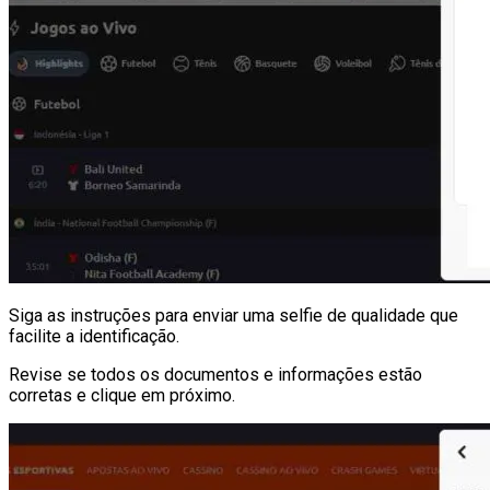
Siga as instruções para enviar uma selfie de qualidade que
facilite a identificação.
Revise se todos os documentos e informações estão
corretas e clique em próximo.