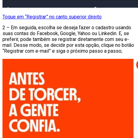
Toque em “Registrar” no canto superior direito
2 – Em seguida, escolha se deseja fazer o cadastro usando
suas contas do Facebook, Google, Yahoo ou Linkedin. E, se
preferir, pode também se registrar diretamente com seu e-
mail. Desse modo, se decidir por esta opção, clique no botão
“Registrar com e-mail” e siga o próximo passo a passo;