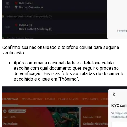
Confirme sua nacionalidade e telefone celular para seguir a
verificação.
Após confirmar a nacionalidade e o telefone celular,
escolha com qual documento quer seguir o processo
de verificação. Envie as fotos solicitadas do documento
escolhido e clique em “Próximo”.