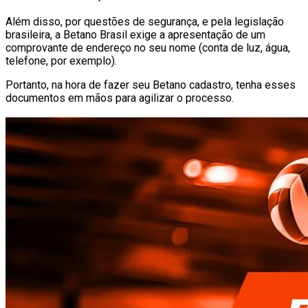
Além disso, por questões de segurança, e pela legislação
brasileira, a Betano Brasil exige a apresentação de um
comprovante de endereço no seu nome (conta de luz, água,
telefone, por exemplo).
Portanto, na hora de fazer seu Betano cadastro, tenha esses
documentos em mãos para agilizar o processo.