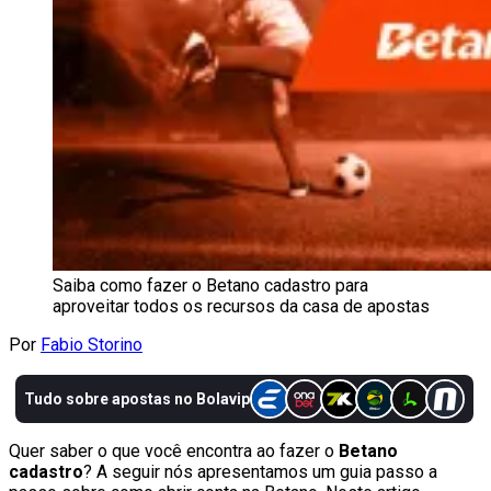
Saiba como fazer o Betano cadastro para
aproveitar todos os recursos da casa de apostas
Por
Fabio Storino
Quer saber o que você encontra ao fazer o
Betano
cadastro
? A seguir nós apresentamos um guia passo a