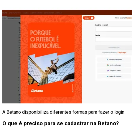
A Betano disponibiliza diferentes formas para fazer o login
O que é preciso para se cadastrar na Betano?