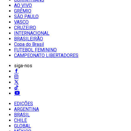
AO VIVO
GRÊMIO
SĀO PAULO
VASCO
CRUZEIRO
INTERNACIONAL
BRASILEIRÃO
Copa do Brasil
FUTEBOL FEMININO
CAMPEONATO LIBERTADORES
siga-nos
EDIÇÕES
ARGENTINA
BRASIL
CHILE
GLOBAL