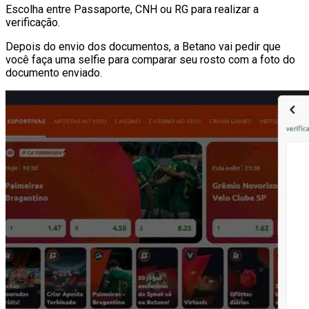
Escolha entre Passaporte, CNH ou RG para realizar a
verificação.
Depois do envio dos documentos, a Betano vai pedir que
você faça uma selfie para comparar seu rosto com a foto do
documento enviado.