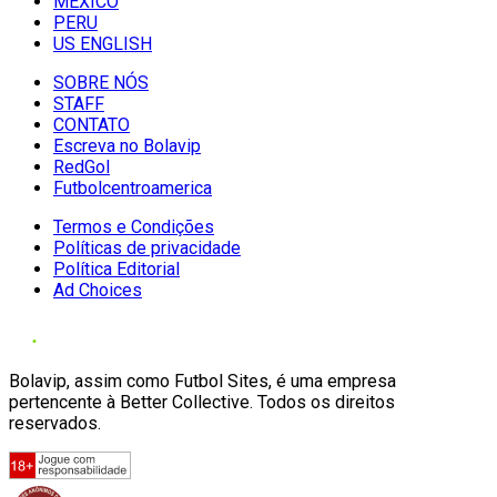
MÉXICO
PERU
US ENGLISH
SOBRE NÓS
STAFF
CONTATO
Escreva no Bolavip
RedGol
Futbolcentroamerica
Termos e Condições
Políticas de privacidade
Política Editorial
Ad Choices
Bolavip, assim como Futbol Sites, é uma empresa
pertencente à Better Collective. Todos os direitos
reservados.