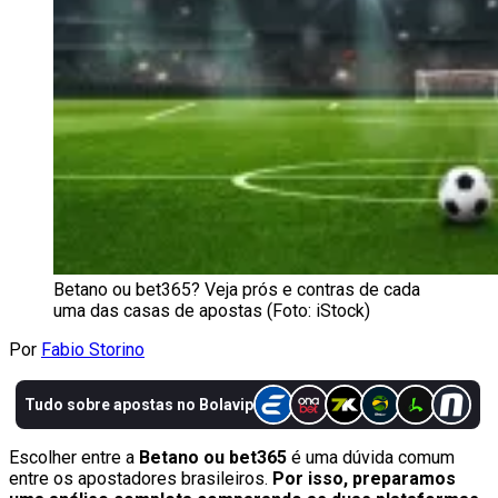
Betano ou bet365? Veja prós e contras de cada
uma das casas de apostas (Foto: iStock)
Por
Fabio Storino
Escolher entre a
Betano ou bet365
é uma dúvida comum
entre os apostadores brasileiros.
Por isso, preparamos