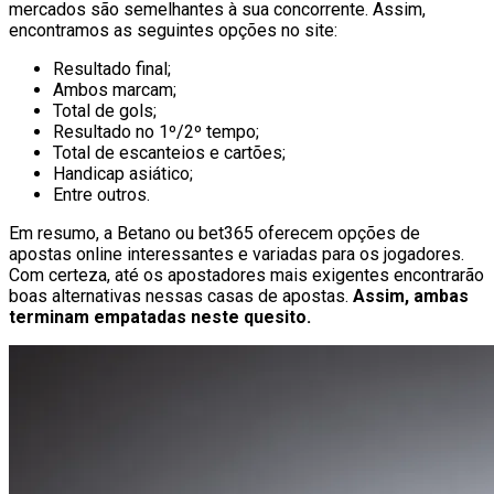
mercados são semelhantes à sua concorrente. Assim,
encontramos as seguintes opções no site:
Resultado final;
Ambos marcam;
Total de gols;
Resultado no 1º/2º tempo;
Total de escanteios e cartões;
Handicap asiático;
Entre outros.
Em resumo, a Betano ou bet365 oferecem opções de
apostas online interessantes e variadas para os jogadores.
Com certeza, até os apostadores mais exigentes encontrarão
boas alternativas nessas casas de apostas.
Assim, ambas
terminam empatadas neste quesito.