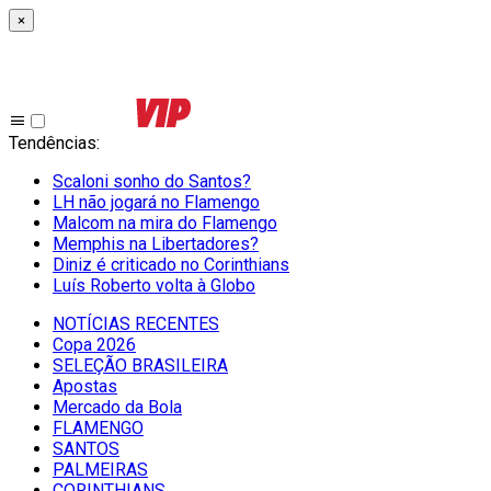
×
Tendências
:
Scaloni sonho do Santos?
LH não jogará no Flamengo
Malcom na mira do Flamengo
Memphis na Libertadores?
Diniz é criticado no Corinthians
Luís Roberto volta à Globo
NOTÍCIAS RECENTES
Copa 2026
SELEÇÃO BRASILEIRA
Apostas
Mercado da Bola
FLAMENGO
SANTOS
PALMEIRAS
CORINTHIANS