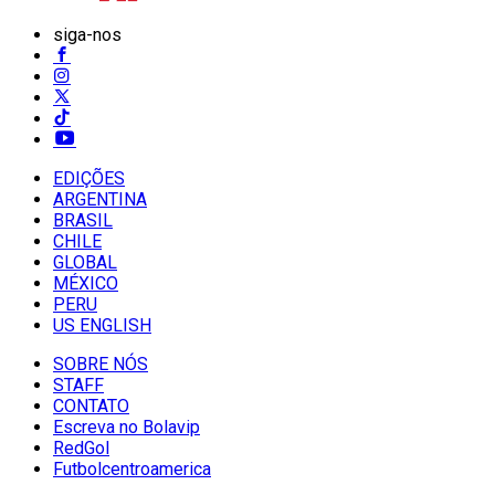
siga-nos
EDIÇÕES
ARGENTINA
BRASIL
CHILE
GLOBAL
MÉXICO
PERU
US ENGLISH
SOBRE NÓS
STAFF
CONTATO
Escreva no Bolavip
RedGol
Futbolcentroamerica