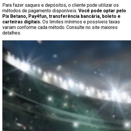
Para fazer saques e depósitos, o cliente pode utilizar os
métodos de pagamento disponíveis.
Você pode optar pelo
Pix Betano, Pay4fun, transferência bancária, boleto e
carteiras digitais.
Os limites mínimos e possíveis taxas
variam conforme cada método. Consulte no site maiores
detalhes.