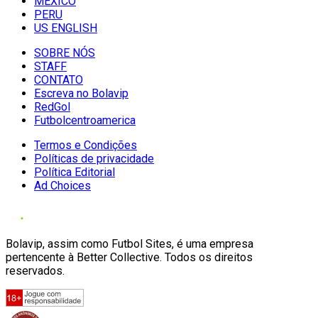
MÉXICO
PERU
US ENGLISH
SOBRE NÓS
STAFF
CONTATO
Escreva no Bolavip
RedGol
Futbolcentroamerica
Termos e Condições
Políticas de privacidade
Política Editorial
Ad Choices
Bolavip, assim como Futbol Sites, é uma empresa
pertencente à Better Collective. Todos os direitos
reservados.