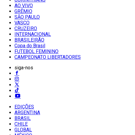
AO VIVO
GRÊMIO
SĀO PAULO
VASCO
CRUZEIRO
INTERNACIONAL
BRASILEIRÃO
Copa do Brasil
FUTEBOL FEMININO
CAMPEONATO LIBERTADORES
siga-nos
EDIÇÕES
ARGENTINA
BRASIL
CHILE
GLOBAL