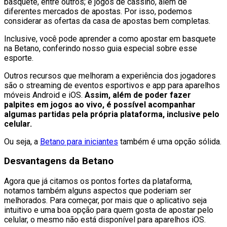
basquete, entre outros; e jogos de cassino, além de
diferentes mercados de apostas. Por isso, podemos
considerar as ofertas da casa de apostas bem completas.
Inclusive, você pode aprender a como apostar em basquete
na Betano, conferindo nosso guia especial sobre esse
esporte.
Outros recursos que melhoram a experiência dos jogadores
são o streaming de eventos esportivos e app para aparelhos
móveis Android e iOS.
Assim, além de poder fazer
palpites em jogos ao vivo, é possível acompanhar
algumas partidas pela própria plataforma, inclusive pelo
celular.
Ou seja, a
Betano para iniciantes
também é uma opção sólida.
Desvantagens da Betano
Agora que já citamos os pontos fortes da plataforma,
notamos também alguns aspectos que poderiam ser
melhorados. Para começar, por mais que o aplicativo seja
intuitivo e uma boa opção para quem gosta de apostar pelo
celular, o mesmo não está disponível para aparelhos iOS.