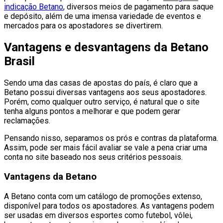
indicação Betano
, diversos meios de pagamento para saque
e depósito, além de uma imensa variedade de eventos e
mercados para os apostadores se divertirem.
Vantagens e desvantagens da Betano
Brasil
Sendo uma das casas de apostas do país, é claro que a
Betano possui diversas vantagens aos seus apostadores.
Porém, como qualquer outro serviço, é natural que o site
tenha alguns pontos a melhorar e que podem gerar
reclamações.
Pensando nisso, separamos os prós e contras da plataforma.
Assim, pode ser mais fácil avaliar se vale a pena criar uma
conta no site baseado nos seus critérios pessoais.
Vantagens da Betano
A Betano conta com um catálogo de promoções extenso,
disponível para todos os apostadores. As vantagens podem
ser usadas em diversos esportes como futebol, vôlei,