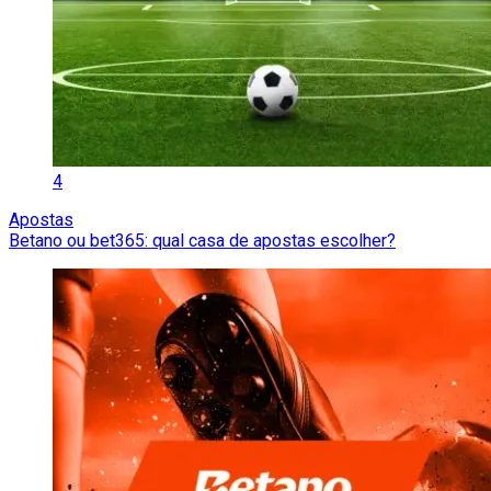
4
Apostas
Betano ou bet365: qual casa de apostas escolher?