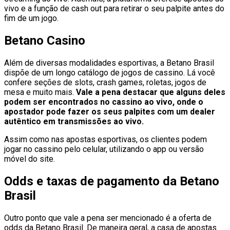
vivo e a função de cash out para retirar o seu palpite antes do
fim de um jogo.
Betano Casino
Além de diversas modalidades esportivas, a Betano Brasil
dispõe de um longo catálogo de jogos de cassino. Lá você
confere seções de slots, crash games, roletas, jogos de
mesa e muito mais.
Vale a pena destacar que alguns deles
podem ser encontrados no cassino ao vivo, onde o
apostador pode fazer os seus palpites com um dealer
autêntico em transmissões ao vivo.
Assim como nas apostas esportivas, os clientes podem
jogar no cassino pelo celular, utilizando o app ou versão
móvel do site.
Odds e taxas de pagamento da Betano
Brasil
Outro ponto que vale a pena ser mencionado é a oferta de
odds da Betano Brasil. De maneira geral, a casa de apostas