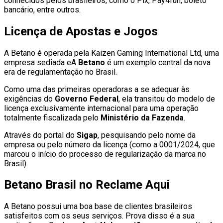
conhecidos pelos brasileiros, como o Pix, Pay4fun, boleto
bancário, entre outros.
Licença de Apostas e Jogos
A Betano é operada pela Kaizen Gaming International Ltd, uma
empresa sediada eA
Betano
é um exemplo central da nova
era de regulamentação no Brasil.
Como uma das primeiras operadoras a se adequar às
exigências do
Governo Federal
, ela transitou do modelo de
licença exclusivamente internacional para uma operação
totalmente fiscalizada pelo
Ministério da Fazenda
.
Através do portal do
Sigap
, pesquisando pelo nome da
empresa ou pelo número da licença (como a 0001/2024, que
marcou o início do processo de regularização da marca no
Brasil).
Betano Brasil no Reclame Aqui
A Betano possui uma boa base de clientes brasileiros
satisfeitos com os seus serviços. Prova disso é a sua