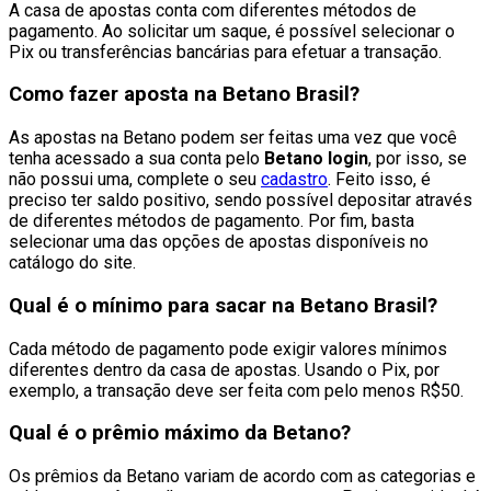
A casa de apostas conta com diferentes métodos de
pagamento. Ao solicitar um saque, é possível selecionar o
Pix ou transferências bancárias para efetuar a transação.
Como fazer aposta na Betano Brasil?
As apostas na Betano podem ser feitas uma vez que você
tenha acessado a sua conta pelo
Betano login
, por isso, se
não possui uma, complete o seu
cadastro
. Feito isso, é
preciso ter saldo positivo, sendo possível depositar através
de diferentes métodos de pagamento. Por fim, basta
selecionar uma das opções de apostas disponíveis no
catálogo do site.
Qual é o mínimo para sacar na Betano Brasil?
Cada método de pagamento pode exigir valores mínimos
diferentes dentro da casa de apostas. Usando o Pix, por
exemplo, a transação deve ser feita com pelo menos R$50.
Qual é o prêmio máximo da Betano?
Os prêmios da Betano variam de acordo com as categorias e