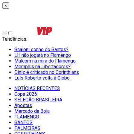
×
Tendências
:
Scaloni sonho do Santos?
LH não jogará no Flamengo
Malcom na mira do Flamengo
Memphis na Libertadores?
Diniz é criticado no Corinthians
Luís Roberto volta à Globo
NOTÍCIAS RECENTES
Copa 2026
SELEÇÃO BRASILEIRA
Apostas
Mercado da Bola
FLAMENGO
SANTOS
PALMEIRAS
CORINTHIANS