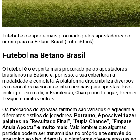
Futebol é o esporte mais procurado pelos apostadores do
nosso país na Betano Brasil (Foto: iStock)
Futebol na Betano Brasil
O futebol é o esporte mais procurado pelos apostadores
brasileiros na Betano e, por isso, a sua cobertura na
modalidade é completa. A plataforma disponibiliza diversos
campeonatos nacionais e internacionais para apostas. Isso
inclui, por exemplo, o Brasileirão, Champions League, Premier
League e muitos outros.
Os mercados de apostas também são variados e agradam a
diferentes estilos de jogadores.
Portanto, é possível fazer
palpites no “Resultado Final”, “Dupla Chance”, “Empate
Anula Aposta” e muito mais.
Vale lembrar que algumas
partidas podem ser transmitidas no próprio site através do
streaming ao vivo. Ademais, a plataforma oferece apostas ao