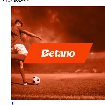
TOP BOLAVIP
1