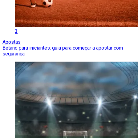
3
Apostas
Betano para iniciantes: guia para começar a apostar com
segurança