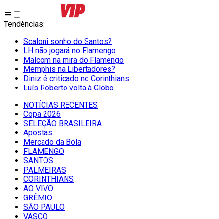
Tendências
:
Scaloni sonho do Santos?
LH não jogará no Flamengo
Malcom na mira do Flamengo
Memphis na Libertadores?
Diniz é criticado no Corinthians
Luís Roberto volta à Globo
NOTÍCIAS RECENTES
Copa 2026
SELEÇÃO BRASILEIRA
Apostas
Mercado da Bola
FLAMENGO
SANTOS
PALMEIRAS
CORINTHIANS
AO VIVO
GRÊMIO
SĀO PAULO
VASCO