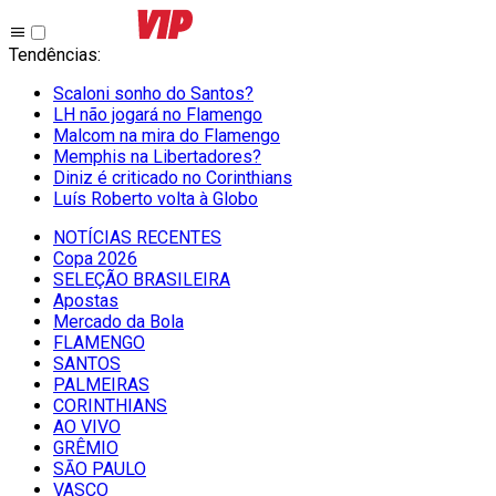
Tendências
:
Scaloni sonho do Santos?
LH não jogará no Flamengo
Malcom na mira do Flamengo
Memphis na Libertadores?
Diniz é criticado no Corinthians
Luís Roberto volta à Globo
NOTÍCIAS RECENTES
Copa 2026
SELEÇÃO BRASILEIRA
Apostas
Mercado da Bola
FLAMENGO
SANTOS
PALMEIRAS
CORINTHIANS
AO VIVO
GRÊMIO
SĀO PAULO
VASCO