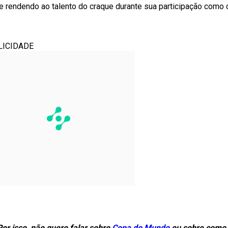
se rendendo ao talento do craque durante sua participação como
LICIDADE
or isso, não quero falar sobre
Copa do Mundo
ou sobre como a