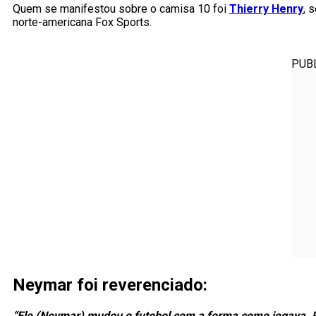
Quem se manifestou sobre o camisa 10 foi
Thierry Henry
, 
norte-americana Fox Sports.
PUB
Neymar foi reverenciado:
“Ele (Neymar) mudou o futebol com a forma como jogava. P