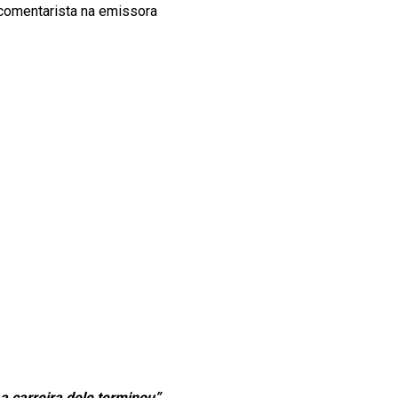
 comentarista na emissora
 carreira dele terminou”
,