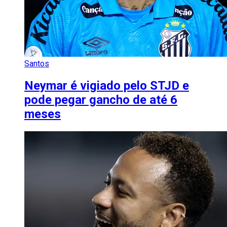
Santos
Neymar é vigiado pelo STJD e
pode pegar gancho de até 6
meses