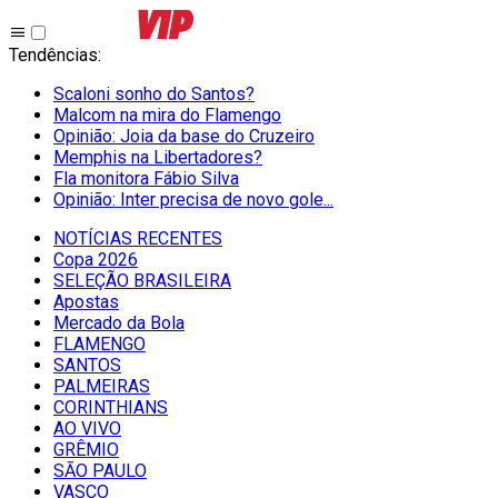
Tendências
:
Scaloni sonho do Santos?
Malcom na mira do Flamengo
Opinião: Joia da base do Cruzeiro
Memphis na Libertadores?
Fla monitora Fábio Silva
Opinião: Inter precisa de novo gole...
NOTÍCIAS RECENTES
Copa 2026
SELEÇÃO BRASILEIRA
Apostas
Mercado da Bola
FLAMENGO
SANTOS
PALMEIRAS
CORINTHIANS
AO VIVO
GRÊMIO
SĀO PAULO
VASCO