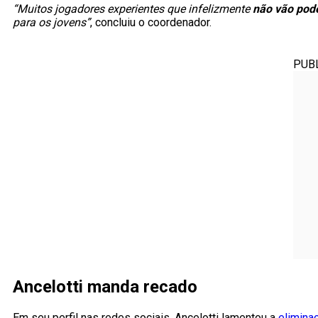
“Muitos jogadores experientes que infelizmente
não vão pod
para os jovens”
, concluiu o coordenador.
PUB
Ancelotti manda recado
Em seu perfil nas redes sociais, Ancelotti lamentou a
elimina