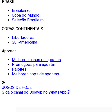
BRASIL
Brasileirão
Copa do Mundo
Seleção Brasileira
COPAS CONTINENTAIS
Libertadores
Sul-Americana
Apostas
Melhores casas de apostas
Promoções para apostar
Palpites
Melhores apps de apostas
JOGOS DE HOJE
Siga o canal do Bolavip no WhatsApp