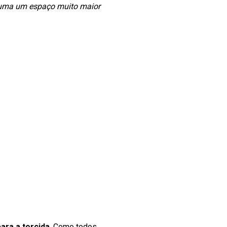
uma um espaço muito maior
ara a torcida
. Como todos