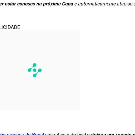
er estar conosco na próxima Copa
e automaticamente abre-se 
LICIDADE
ção precoce do Brasil
nas oitavas de final e
deixou um recado p