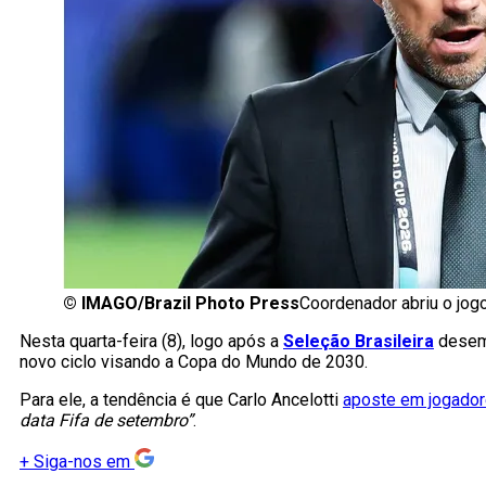
©
IMAGO/Brazil Photo Press
Coordenador abriu o jog
Nesta quarta-feira (8), logo após a
Seleção Brasileira
desemb
novo ciclo visando a Copa do Mundo de 2030.
Para ele, a tendência é que Carlo Ancelotti
aposte em jogador
data Fifa de setembro”
.
+
Siga-nos em