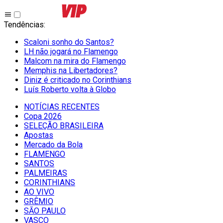
Tendências
:
Scaloni sonho do Santos?
LH não jogará no Flamengo
Malcom na mira do Flamengo
Memphis na Libertadores?
Diniz é criticado no Corinthians
Luís Roberto volta à Globo
NOTÍCIAS RECENTES
Copa 2026
SELEÇÃO BRASILEIRA
Apostas
Mercado da Bola
FLAMENGO
SANTOS
PALMEIRAS
CORINTHIANS
AO VIVO
GRÊMIO
SĀO PAULO
VASCO