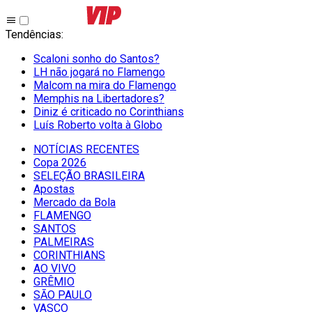
Tendências
:
Scaloni sonho do Santos?
LH não jogará no Flamengo
Malcom na mira do Flamengo
Memphis na Libertadores?
Diniz é criticado no Corinthians
Luís Roberto volta à Globo
NOTÍCIAS RECENTES
Copa 2026
SELEÇÃO BRASILEIRA
Apostas
Mercado da Bola
FLAMENGO
SANTOS
PALMEIRAS
CORINTHIANS
AO VIVO
GRÊMIO
SĀO PAULO
VASCO