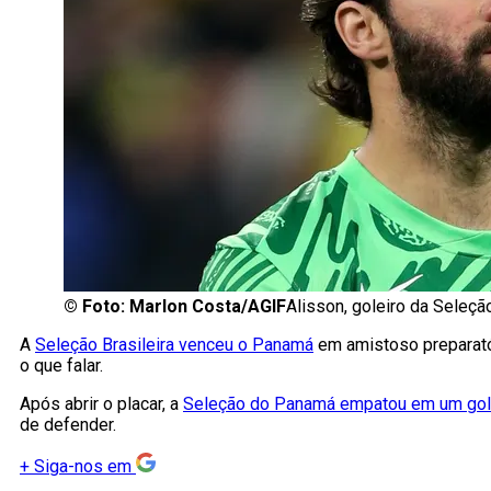
©
Foto: Marlon Costa/AGIF
Alisson, goleiro da Seleçã
A
Seleção Brasileira venceu o Panamá
em amistoso preparató
o que falar.
Após abrir o placar, a
Seleção do Panamá empatou em um gol 
de defender.
+
Siga-nos em