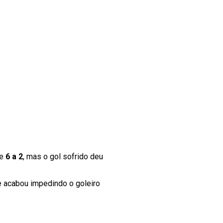
de
6 a 2
, mas o gol sofrido deu
e acabou impedindo o goleiro