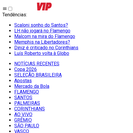
Tendências
:
Scaloni sonho do Santos?
LH não jogará no Flamengo
Malcom na mira do Flamengo
Memphis na Libertadores?
Diniz é criticado no Corinthians
Luís Roberto volta à Globo
NOTÍCIAS RECENTES
Copa 2026
SELEÇÃO BRASILEIRA
Apostas
Mercado da Bola
FLAMENGO
SANTOS
PALMEIRAS
CORINTHIANS
AO VIVO
GRÊMIO
SĀO PAULO
VASCO