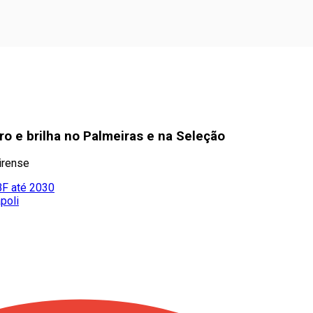
o e brilha no Palmeiras e na Seleção
irense
BF até 2030
poli