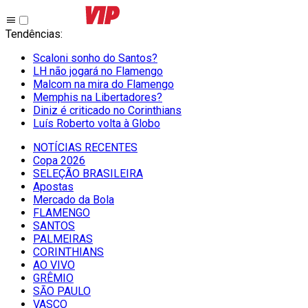
Tendências
:
Scaloni sonho do Santos?
LH não jogará no Flamengo
Malcom na mira do Flamengo
Memphis na Libertadores?
Diniz é criticado no Corinthians
Luís Roberto volta à Globo
NOTÍCIAS RECENTES
Copa 2026
SELEÇÃO BRASILEIRA
Apostas
Mercado da Bola
FLAMENGO
SANTOS
PALMEIRAS
CORINTHIANS
AO VIVO
GRÊMIO
SĀO PAULO
VASCO