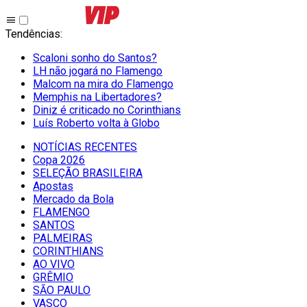
Tendências
:
Scaloni sonho do Santos?
LH não jogará no Flamengo
Malcom na mira do Flamengo
Memphis na Libertadores?
Diniz é criticado no Corinthians
Luís Roberto volta à Globo
NOTÍCIAS RECENTES
Copa 2026
SELEÇÃO BRASILEIRA
Apostas
Mercado da Bola
FLAMENGO
SANTOS
PALMEIRAS
CORINTHIANS
AO VIVO
GRÊMIO
SĀO PAULO
VASCO