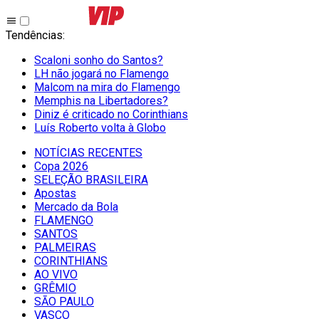
Tendências
:
Scaloni sonho do Santos?
LH não jogará no Flamengo
Malcom na mira do Flamengo
Memphis na Libertadores?
Diniz é criticado no Corinthians
Luís Roberto volta à Globo
NOTÍCIAS RECENTES
Copa 2026
SELEÇÃO BRASILEIRA
Apostas
Mercado da Bola
FLAMENGO
SANTOS
PALMEIRAS
CORINTHIANS
AO VIVO
GRÊMIO
SĀO PAULO
VASCO