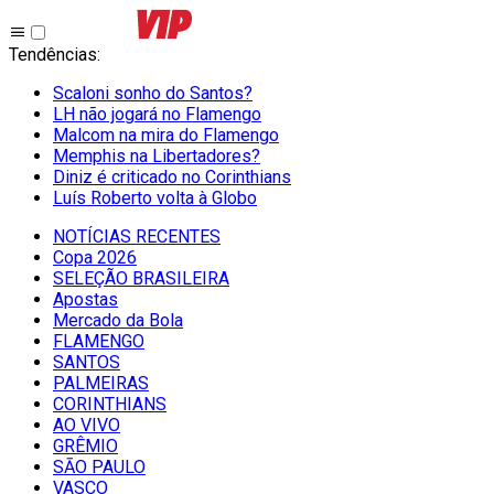
Tendências
:
Scaloni sonho do Santos?
LH não jogará no Flamengo
Malcom na mira do Flamengo
Memphis na Libertadores?
Diniz é criticado no Corinthians
Luís Roberto volta à Globo
NOTÍCIAS RECENTES
Copa 2026
SELEÇÃO BRASILEIRA
Apostas
Mercado da Bola
FLAMENGO
SANTOS
PALMEIRAS
CORINTHIANS
AO VIVO
GRÊMIO
SĀO PAULO
VASCO