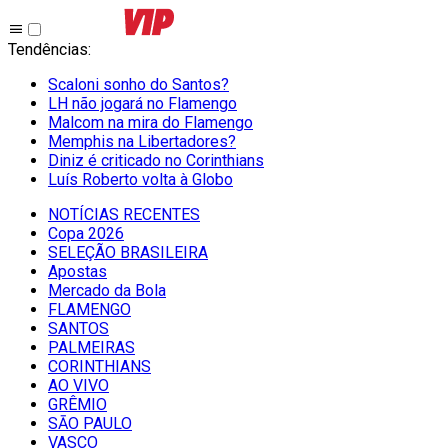
Tendências
:
Scaloni sonho do Santos?
LH não jogará no Flamengo
Malcom na mira do Flamengo
Memphis na Libertadores?
Diniz é criticado no Corinthians
Luís Roberto volta à Globo
NOTÍCIAS RECENTES
Copa 2026
SELEÇÃO BRASILEIRA
Apostas
Mercado da Bola
FLAMENGO
SANTOS
PALMEIRAS
CORINTHIANS
AO VIVO
GRÊMIO
SĀO PAULO
VASCO