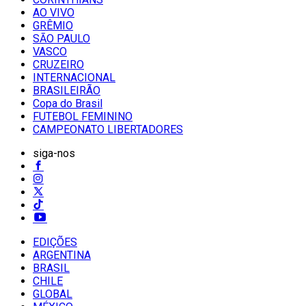
AO VIVO
GRÊMIO
SĀO PAULO
VASCO
CRUZEIRO
INTERNACIONAL
BRASILEIRÃO
Copa do Brasil
FUTEBOL FEMININO
CAMPEONATO LIBERTADORES
siga-nos
EDIÇÕES
ARGENTINA
BRASIL
CHILE
GLOBAL