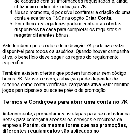
de cadastro com as informações requisitadas e, ainda,
utilizar um código de indicação 7K;
Nesse momento, é possível confirmar a criação de uma
conta e aceitar os T&Cs na opção
Criar Conta
;
Por último, os jogadores podem conferir as ofertas
disponíveis na casa para completar os requisitos e
resgatar diferentes bônus.
Vale lembrar que o código de indicação 7K pode não estar
disponível para todos os usuários. Quando houver campanha
ativa, o benefício deve seguir as regras do regulamento
específico.
Também existem ofertas que podem funcionar sem código
bônus 7K. Nesses casos, a ativação pode depender de
critérios como conta verificada, campanha ativa, valor mínimo,
jogos participantes ou aceite prévio da promoção.
Termos e Condições para abrir uma conta no 7K
Anteriormente, apresentamos as etapas para se cadastrar na
Bet7K para começar a acessar os serviços e recursos da
empresa.
Porém, da mesma forma que nas promoções,
diferentes regulamentos são aplicados no