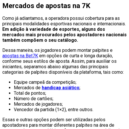
Mercados de apostas na 7K
Como já adiantamos, a operadora possui cobertura para as
principais modalidades esportivas nacionais e internacionais.
Em adição à variedade de esportes, alguns dos
mercados mais procurados pelos apostadores nacionais
também compõem o seu catálogo.
Dessa maneira, os jogadores podem montar palpites e
apostas na Bet7K
em opções de curta e longa duração,
conforme seus estilos de aposta. Assim, para auxiliar os
iniciantes, separamos abaixo algumas das principais
categorias de palpites disponíveis da plataforma, tais como:
Equipe campeã da competição;
Mercados de
handicap asiático
;
Total de pontos;
Número de cartões;
Mercados de jogadores;
Vencedor da partida (1×2), entre outros.
Essas e outras opções podem ser utilizadas pelos
apostadores para montar diferentes palpites na área de