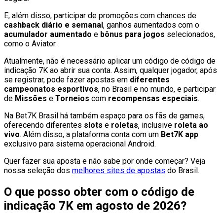
E, além disso, participar de promoções com chances de
cashback diário e semanal
, ganhos aumentados com o
acumulador aumentado
e
bônus para jogos
selecionados,
como o Aviator.
Atualmente, não é necessário aplicar um código de código de
indicação 7K ao abrir sua conta. Assim, qualquer jogador, após
se registrar, pode fazer apostas em
diferentes
campeonatos esportivos
, no Brasil e no mundo, e participar
de
Missões
e
Torneios
com
recompensas especiais
.
Na Bet7K Brasil há também espaço para os fãs de games,
oferecendo diferentes
slots
e
roletas
, inclusive
roleta ao
vivo
. Além disso, a plataforma conta com um
Bet7K app
exclusivo para sistema operacional Android.
Quer fazer sua aposta e não sabe por onde começar? Veja
nossa seleção dos
melhores sites de apostas
do Brasil.
O que posso obter com o código de
indicação 7K em agosto de 2026?