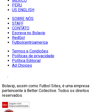
MÉXICO
PERU
US ENGLISH
SOBRE NÓS
STAFF
CONTATO
Escreva no Bolavip
RedGol
Futbolcentroamerica
Termos e Condições
Políticas de privacidade
Política Editorial
Ad Choices
Bolavip, assim como Futbol Sites, é uma empresa
pertencente à Better Collective. Todos os direitos
reservados.