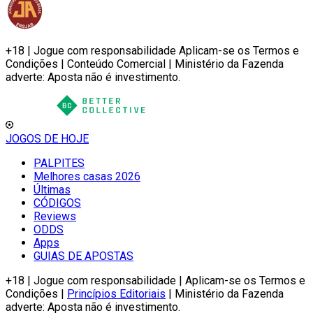
+18 | Jogue com responsabilidade Aplicam-se os Termos e
Condições | Conteúdo Comercial | Ministério da Fazenda
adverte: Aposta não é investimento.
JOGOS DE HOJE
PALPITES
Melhores casas 2026
Últimas
CÓDIGOS
Reviews
ODDS
Apps
GUIAS DE APOSTAS
+18 | Jogue com responsabilidade | Aplicam-se os Termos e
Condições |
Princípios Editoriais
| Ministério da Fazenda
adverte: Aposta não é investimento.