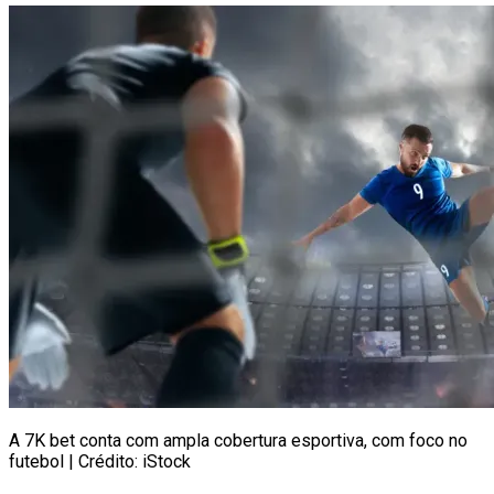
A 7K bet conta com ampla cobertura esportiva, com foco no
futebol | Crédito: iStock