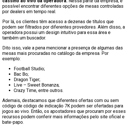
cassino ao vivo da operadora.
Nessa parte da empresa, é
possível encontrar diferentes opções de mesas controladas
por dealers em tempo real.
Por lá, os clientes têm acesso a dezenas de títulos que
podem ser filtrados por diferentes provedores. Além disso, a
operadora possui um design intuitivo para essa área e
também um buscador.
Dito isso, vale a pena mencionar a presença de algumas das
mesas mais procuradas no catálogo da empresa. Por
exemplo:
Football Studio;
Bac Bo;
Dragon Tiger;
Live – Sweet Bonanza;
Crazy Time, entre outros.
Ademais, destacamos que diferentes ofertas com ou sem
código de código de indicação 7K podem ser ofertadas para
jogos ao vivo. Então, os apostadores que procuram por esses
recursos podem conferir mais informações pelo site oficial e
bate-papo.