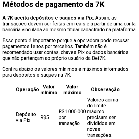
Métodos de pagamento da 7K
A 7K aceita depósitos e saques via Pix.
Assim, as
transações devem ser feitas em reais e a partir de uma conta
bancária vinculada ao mesmo titular cadastrado na plataforma.
Esse ponto é importante porque a operadora pode recusar
pagamentos feitos por terceiros. Também não é
recomendado usar contas, chaves Pix ou dados bancários
que não pertençam ao próprio usuário da Bet7K.
Confira abaixo os valores mínimos e máximos informados
para depósitos e saques na 7K:
Valor
Valor
Operação
Observação
mínimo
máximo
Valores acima
do limite
R$1.000.000
máximo
Depósito
R$5
por
precisam ser
via Pix
transação
divididos em
novas
transações.