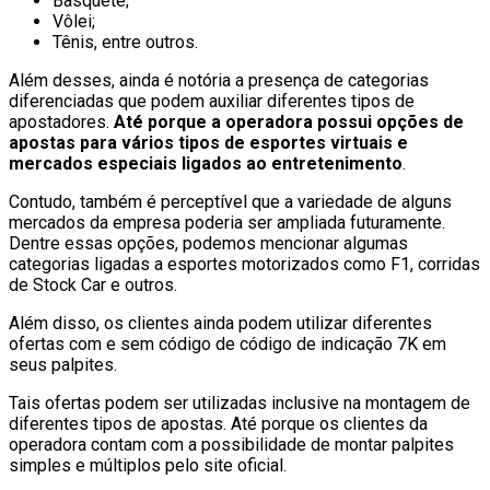
Basquete;
Vôlei;
Tênis, entre outros.
Além desses, ainda é notória a presença de categorias
diferenciadas que podem auxiliar diferentes tipos de
apostadores.
Até porque a operadora possui opções de
apostas para vários tipos de esportes virtuais e
mercados especiais ligados ao entretenimento
.
Contudo, também é perceptível que a variedade de alguns
mercados da empresa poderia ser ampliada futuramente.
Dentre essas opções, podemos mencionar algumas
categorias ligadas a esportes motorizados como F1, corridas
de Stock Car e outros.
Além disso, os clientes ainda podem utilizar diferentes
ofertas com e sem código de código de indicação 7K em
seus palpites.
Tais ofertas podem ser utilizadas inclusive na montagem de
diferentes tipos de apostas. Até porque os clientes da
operadora contam com a possibilidade de montar palpites
simples e múltiplos pelo site oficial.