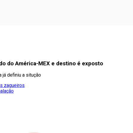
ndo do América-MEX e destino é exposto
já definiu a situção
ês zagueiros
calação