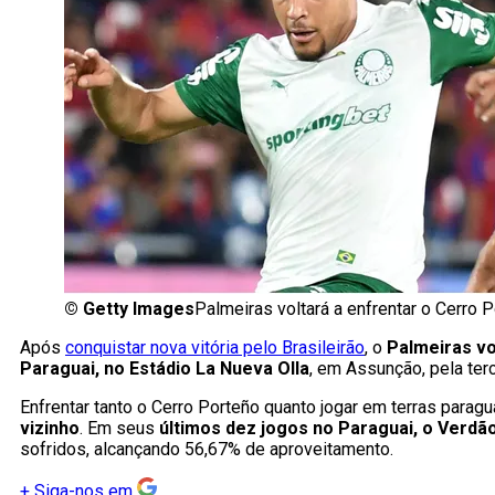
©
Getty Images
Palmeiras voltará a enfrentar o Cerro
Após
conquistar nova vitória pelo Brasileirão
, o
Palmeiras vo
Paraguai, no Estádio La Nueva Olla
, em Assunção, pela ter
Enfrentar tanto o Cerro Porteño quanto jogar em terras parag
vizinho
. Em seus
últimos dez jogos no Paraguai, o Verd
sofridos, alcançando 56,67% de aproveitamento.
+
Siga-nos em