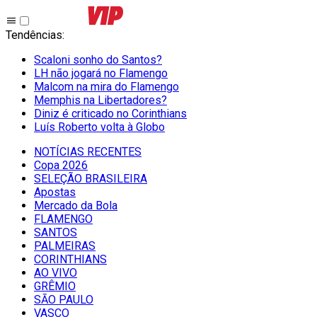
Tendências
:
Scaloni sonho do Santos?
LH não jogará no Flamengo
Malcom na mira do Flamengo
Memphis na Libertadores?
Diniz é criticado no Corinthians
Luís Roberto volta à Globo
NOTÍCIAS RECENTES
Copa 2026
SELEÇÃO BRASILEIRA
Apostas
Mercado da Bola
FLAMENGO
SANTOS
PALMEIRAS
CORINTHIANS
AO VIVO
GRÊMIO
SĀO PAULO
VASCO