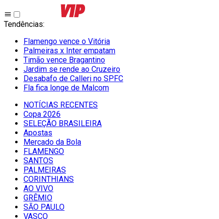
Tendências
:
Flamengo vence o Vitória
Palmeiras x Inter empatam
Timão vence Bragantino
Jardim se rende ao Cruzeiro
Desabafo de Calleri no SPFC
Fla fica longe de Malcom
NOTÍCIAS RECENTES
Copa 2026
SELEÇÃO BRASILEIRA
Apostas
Mercado da Bola
FLAMENGO
SANTOS
PALMEIRAS
CORINTHIANS
AO VIVO
GRÊMIO
SĀO PAULO
VASCO