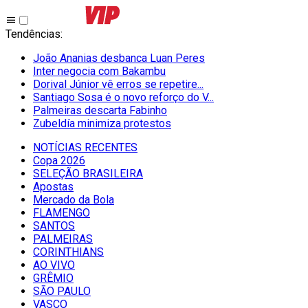
Tendências
:
João Ananias desbanca Luan Peres
Inter negocia com Bakambu
Dorival Júnior vê erros se repetire...
Santiago Sosa é o novo reforço do V...
Palmeiras descarta Fabinho
Zubeldía minimiza protestos
NOTÍCIAS RECENTES
Copa 2026
SELEÇÃO BRASILEIRA
Apostas
Mercado da Bola
FLAMENGO
SANTOS
PALMEIRAS
CORINTHIANS
AO VIVO
GRÊMIO
SĀO PAULO
VASCO