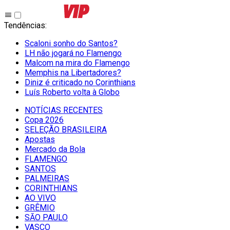
Tendências
:
Scaloni sonho do Santos?
LH não jogará no Flamengo
Malcom na mira do Flamengo
Memphis na Libertadores?
Diniz é criticado no Corinthians
Luís Roberto volta à Globo
NOTÍCIAS RECENTES
Copa 2026
SELEÇÃO BRASILEIRA
Apostas
Mercado da Bola
FLAMENGO
SANTOS
PALMEIRAS
CORINTHIANS
AO VIVO
GRÊMIO
SĀO PAULO
VASCO