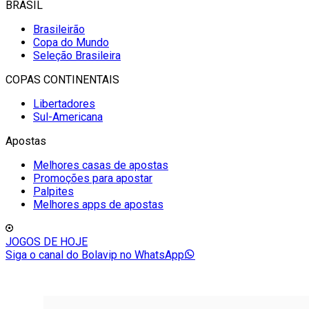
BRASIL
Brasileirão
Copa do Mundo
Seleção Brasileira
COPAS CONTINENTAIS
Libertadores
Sul-Americana
Apostas
Melhores casas de apostas
Promoções para apostar
Palpites
Melhores apps de apostas
JOGOS DE HOJE
Siga o canal do Bolavip no WhatsApp