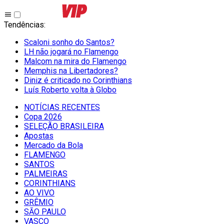
Tendências
:
Scaloni sonho do Santos?
LH não jogará no Flamengo
Malcom na mira do Flamengo
Memphis na Libertadores?
Diniz é criticado no Corinthians
Luís Roberto volta à Globo
NOTÍCIAS RECENTES
Copa 2026
SELEÇÃO BRASILEIRA
Apostas
Mercado da Bola
FLAMENGO
SANTOS
PALMEIRAS
CORINTHIANS
AO VIVO
GRÊMIO
SĀO PAULO
VASCO