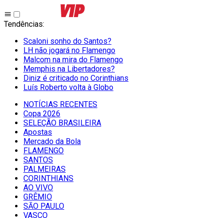
Tendências
:
Scaloni sonho do Santos?
LH não jogará no Flamengo
Malcom na mira do Flamengo
Memphis na Libertadores?
Diniz é criticado no Corinthians
Luís Roberto volta à Globo
NOTÍCIAS RECENTES
Copa 2026
SELEÇÃO BRASILEIRA
Apostas
Mercado da Bola
FLAMENGO
SANTOS
PALMEIRAS
CORINTHIANS
AO VIVO
GRÊMIO
SĀO PAULO
VASCO