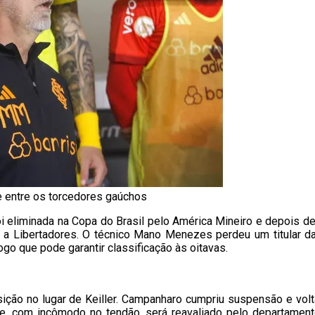
 entre os torcedores gaúchos
 eliminada na Copa do Brasil pelo América Mineiro e depois d
ra a Libertadores. O técnico Mano Menezes perdeu um titular d
jogo que pode garantir classificação às oitavas.
sição no lugar de Keiller. Campanharo cumpriu suspensão e vol
que, com incômodo no tendão, será reavaliado pelo departament