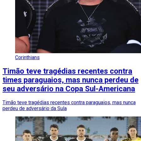
Corinthians
Timão teve tragédias recentes contra
times paraguaios, mas nunca perdeu de
seu adversário na Copa Sul-Americana
Timão teve tragédias recentes contra paraguaios, mas nunca
perdeu de adversário da Sula