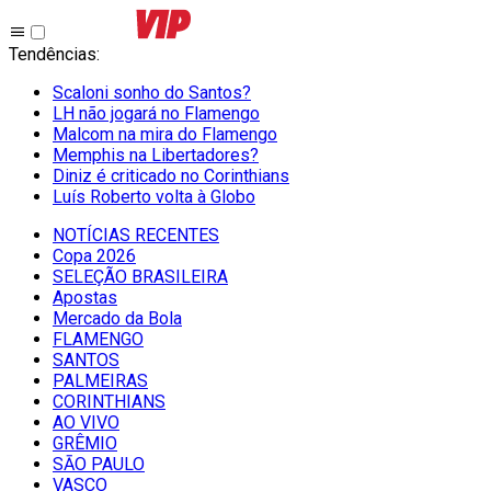
Tendências
:
Scaloni sonho do Santos?
LH não jogará no Flamengo
Malcom na mira do Flamengo
Memphis na Libertadores?
Diniz é criticado no Corinthians
Luís Roberto volta à Globo
NOTÍCIAS RECENTES
Copa 2026
SELEÇÃO BRASILEIRA
Apostas
Mercado da Bola
FLAMENGO
SANTOS
PALMEIRAS
CORINTHIANS
AO VIVO
GRÊMIO
SĀO PAULO
VASCO