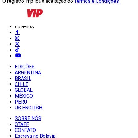
O registro implica a aceitação do
Termos e Condições
siga-nos
EDIÇÕES
ARGENTINA
BRASIL
CHILE
GLOBAL
MÉXICO
PERU
US ENGLISH
SOBRE NÓS
STAFF
CONTATO
Escreva no Bolavip