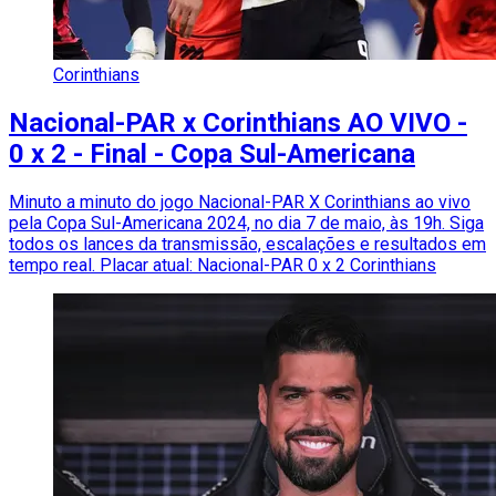
Corinthians
Nacional-PAR x Corinthians AO VIVO -
0 x 2 - Final - Copa Sul-Americana
Minuto a minuto do jogo Nacional-PAR X Corinthians ao vivo
pela Copa Sul-Americana 2024, no dia 7 de maio, às 19h. Siga
todos os lances da transmissão, escalações e resultados em
tempo real. Placar atual: Nacional-PAR 0 x 2 Corinthians