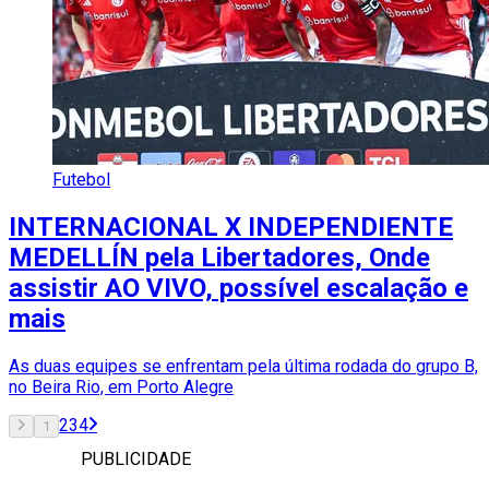
Futebol
INTERNACIONAL X INDEPENDIENTE
MEDELLÍN pela Libertadores, Onde
assistir AO VIVO, possível escalação e
mais
As duas equipes se enfrentam pela última rodada do grupo B,
no Beira Rio, em Porto Alegre
2
3
4
1
PUBLICIDADE