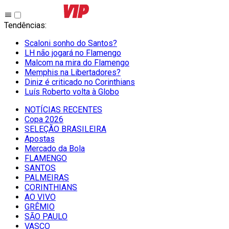
Tendências
:
Scaloni sonho do Santos?
LH não jogará no Flamengo
Malcom na mira do Flamengo
Memphis na Libertadores?
Diniz é criticado no Corinthians
Luís Roberto volta à Globo
NOTÍCIAS RECENTES
Copa 2026
SELEÇÃO BRASILEIRA
Apostas
Mercado da Bola
FLAMENGO
SANTOS
PALMEIRAS
CORINTHIANS
AO VIVO
GRÊMIO
SĀO PAULO
VASCO