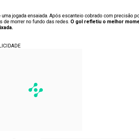
de uma jogada ensaiada. Após escanteio cobrado com precisão po
es de morrer no fundo das redes.
O gol refletiu o melhor mom
ixada.
LICIDADE