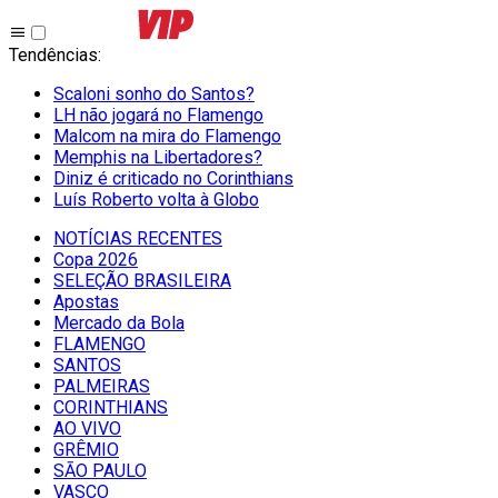
Tendências
:
Scaloni sonho do Santos?
LH não jogará no Flamengo
Malcom na mira do Flamengo
Memphis na Libertadores?
Diniz é criticado no Corinthians
Luís Roberto volta à Globo
NOTÍCIAS RECENTES
Copa 2026
SELEÇÃO BRASILEIRA
Apostas
Mercado da Bola
FLAMENGO
SANTOS
PALMEIRAS
CORINTHIANS
AO VIVO
GRÊMIO
SĀO PAULO
VASCO