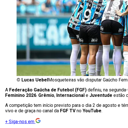
©
Lucas Uebel
Mosqueteiras vão disputar Gaúcho Femi
A
Federação Gaúcha de Futebol (FGF)
definiu, na segunda-
Feminino 2026
.
Grêmio
,
Internacional
e
Juventude
estão c
A competição tem início previsto para o dia 2 de agosto e t
vivo e de graça no canal da
FGF TV
no
YouTube
.
+
Siga-nos em