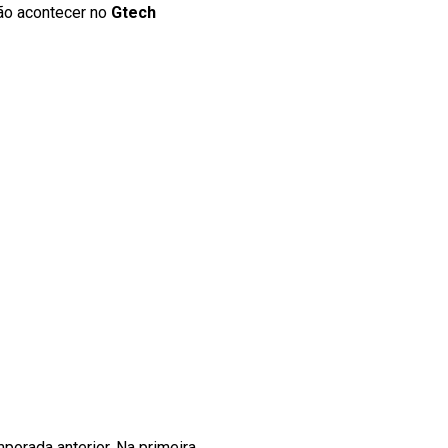
ão acontecer no
Gtech
orada anterior. Na primeira