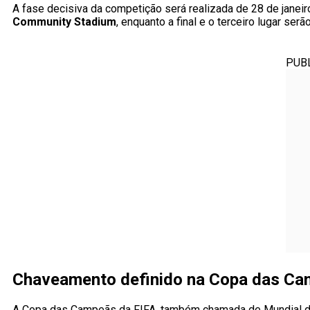
A fase decisiva da competição será realizada de 28 de janeir
Community Stadium
, enquanto a final e o terceiro lugar ser
PUB
Chaveamento definido na Copa das Ca
A Copa das Campeãs da FIFA, também chamada de Mundial de 