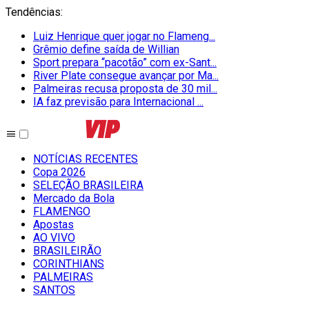
Tendências
:
Luiz Henrique quer jogar no Flameng...
Grêmio define saída de Willian
Sport prepara “pacotão” com ex-Sant...
River Plate consegue avançar por Ma...
Palmeiras recusa proposta de 30 mil...
IA faz previsão para Internacional ...
NOTÍCIAS RECENTES
Copa 2026
SELEÇÃO BRASILEIRA
Mercado da Bola
FLAMENGO
Apostas
AO VIVO
BRASILEIRÃO
CORINTHIANS
PALMEIRAS
SANTOS