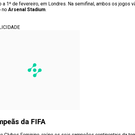
o a 1º de fevereiro, em Londres. Na semifinal, ambos os jogos v
ão no
Arsenal Stadium
.
LICIDADE
mpeãs da FIFA
Clubes Feminino, reúne os seis campeões continentais da temp