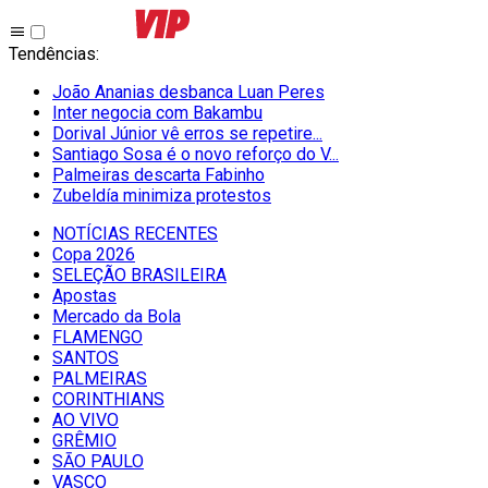
Tendências
:
João Ananias desbanca Luan Peres
Inter negocia com Bakambu
Dorival Júnior vê erros se repetire...
Santiago Sosa é o novo reforço do V...
Palmeiras descarta Fabinho
Zubeldía minimiza protestos
NOTÍCIAS RECENTES
Copa 2026
SELEÇÃO BRASILEIRA
Apostas
Mercado da Bola
FLAMENGO
SANTOS
PALMEIRAS
CORINTHIANS
AO VIVO
GRÊMIO
SĀO PAULO
VASCO