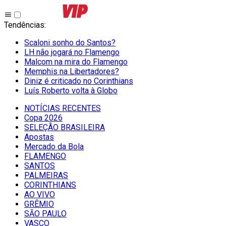
Tendências
:
Scaloni sonho do Santos?
LH não jogará no Flamengo
Malcom na mira do Flamengo
Memphis na Libertadores?
Diniz é criticado no Corinthians
Luís Roberto volta à Globo
NOTÍCIAS RECENTES
Copa 2026
SELEÇÃO BRASILEIRA
Apostas
Mercado da Bola
FLAMENGO
SANTOS
PALMEIRAS
CORINTHIANS
AO VIVO
GRÊMIO
SĀO PAULO
VASCO